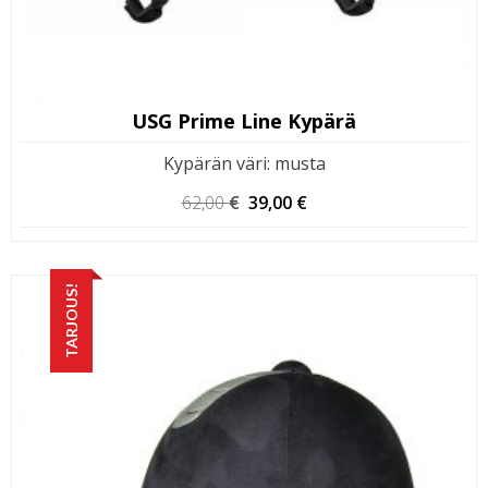
USG Prime Line Kypärä
Kypärän väri
:
musta
Alkuperäinen
Nykyinen
62,00
€
39,00
€
hinta
hinta
oli:
on:
62,00 €.
39,00 €.
TARJOUS!