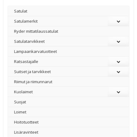
Satulat
Satulamerkit
Ryder mittatilaussatulat
Satulatarvikkeet
–
Lampaankarvatuotteet
Ratsastajalle
Suitset ja tarvikkeet
Riimut ja riimunnarut
Kuolaimet
Suojat
Loimet
Hoitotuotteet
Lisäravinteet