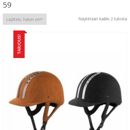
59
H
Näytetään kaikki 2 tulosta
e
TARJOUS!