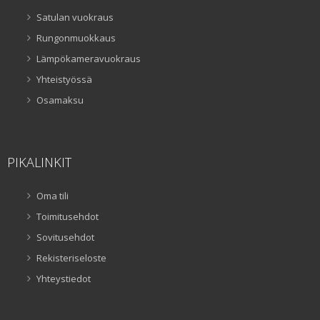
Satulan vuokraus
Rungonmuokkaus
Lämpökameravuokraus
Yhteistyössä
Osamaksu
PIKALINKIT
Oma tili
Toimitusehdot
Sovitusehdot
Rekisteriseloste
Yhteystiedot