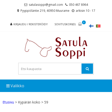
Skip
Skip
satulasoppi@gmail.com
050 467 8964
to
to
Pyyppöläntie 219, 40950 Muurame
arkisin 10 - 17
navigation
content
0
KIRJAUDU / REKISTERÖIDY
SOVITUSKORI(0)
Valikko
Etusivu
> Kypärän koko > 59