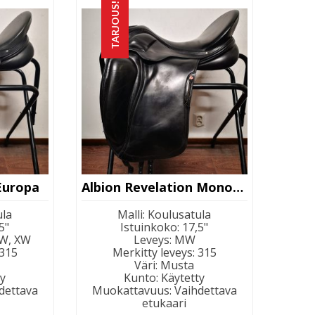
TARJOUS!
Europa
Albion Revelation Monoflap
ula
Malli
:
Koulusatula
5"
Istuinkoko
:
17,5"
 W, XW
Leveys
:
MW
315
Merkitty leveys
:
315
Väri
:
Musta
ty
Kunto
:
Käytetty
dettava
Muokattavuus
:
Vaihdettava
etukaari