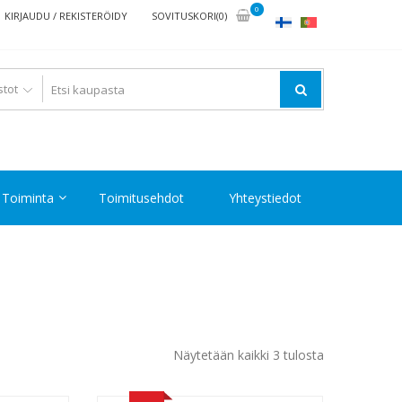
0
KIRJAUDU / REKISTERÖIDY
SOVITUSKORI(0)
Toiminta
Toimitusehdot
Yhteystiedot
Halvin
Näytetään kaikki 3 tulosta
ensin