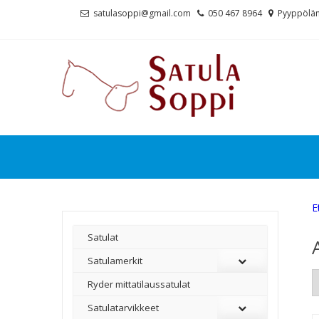
Skip
Skip
satulasoppi@gmail.com
050 467 8964
Pyyppölän
to
to
navigation
content
E
Satulat
Satulamerkit
Ryder mittatilaussatulat
Satulatarvikkeet
–