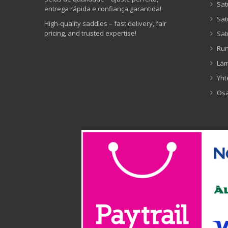
Sat
entrega rápida e confiança garantida!
Sat
High-quality saddles – fast delivery, fair
pricing, and trusted expertise!
Sat
Ru
Lä
Yht
Os