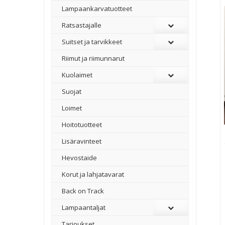
Lampaankarvatuotteet
Ratsastajalle
Suitset ja tarvikkeet
Riimut ja riimunnarut
Kuolaimet
Suojat
Loimet
Hoitotuotteet
Lisäravinteet
Hevostaide
Korut ja lahjatavarat
Back on Track
Lampaantaljat
Tarjoukset