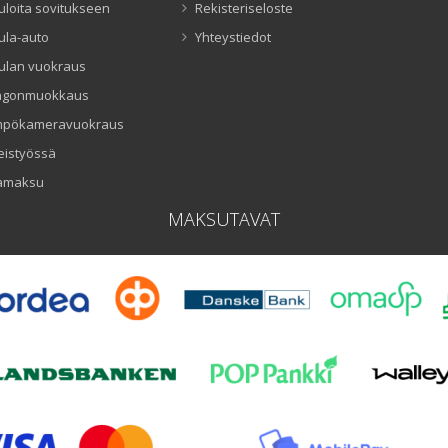
uloita sovitukseen
Rekisteriseloste
ula-auto
Yhteystiedot
ulan vuokraus
ngonmuokkaus
mpökameravuokraus
eistyössä
amaksu
MAKSUTAVAT