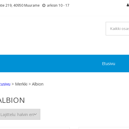
tie 219, 40950 Muurame
arkisin 10 - 17
Etusivu
tusivu
> Merkki > Albion
ALBION