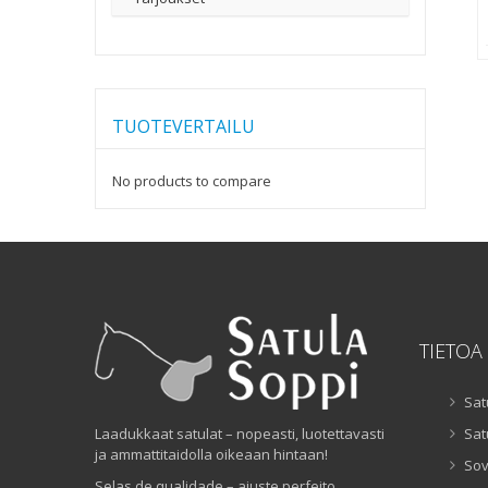
TUOTEVERTAILU
No products to compare
TIETOA
Sat
Laadukkaat satulat – nopeasti, luotettavasti
Sat
ja ammattitaidolla oikeaan hintaan!
Sov
Selas de qualidade – ajuste perfeito,