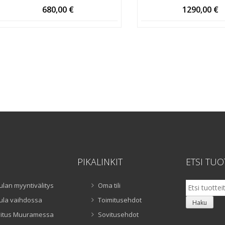
680,00
€
1290,00
€
PIKALINKIT
ETSI TUO
Etsi:
ulan myyntivälitys
Oma tili
ula vaihdossa
Toimitusehdot
Haku
itus Muuramessa
Sovitusehdot