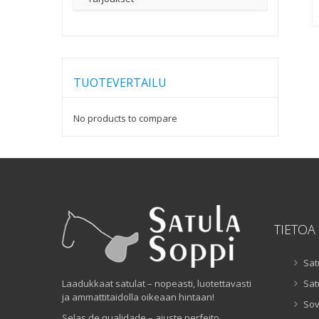
TUOTEVERTAILU
No products to compare
TIETOA
Sat
Laadukkaat satulat – nopeasti, luotettavasti
Sat
ja ammattitaidolla oikeaan hintaan!
Sov
Selas de qualidade – ajuste perfeito,