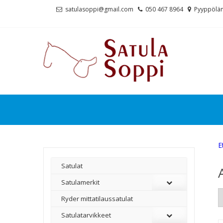
Skip
Skip
satulasoppi@gmail.com
050 467 8964
Pyyppölän
to
to
navigation
content
E
Satulat
Satulamerkit
Ryder mittatilaussatulat
Satulatarvikkeet
–