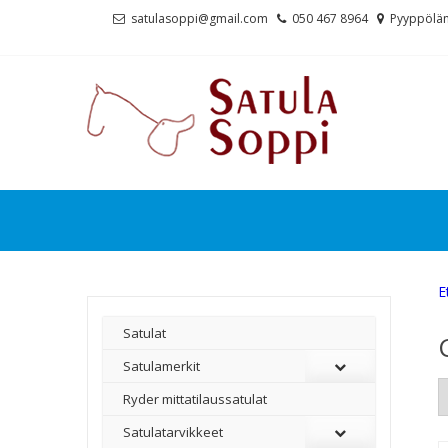
Skip
Skip
satulasoppi@gmail.com
050 467 8964
Pyyppölän
to
to
navigation
content
E
Satulat
Satulamerkit
Ryder mittatilaussatulat
Satulatarvikkeet
–