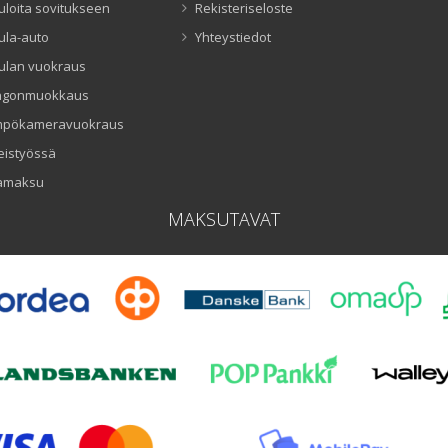
uloita sovitukseen
Rekisteriseloste
ula-auto
Yhteystiedot
ulan vuokraus
ngonmuokkaus
mpökameravuokraus
eistyössä
amaksu
MAKSUTAVAT