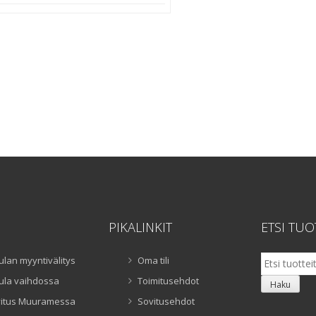
PIKALINKIT
ETSI TUO
Etsi:
ulan myyntivälitys
Oma tili
ula vaihdossa
Toimitusehdot
Haku
itus Muuramessa
Sovitusehdot