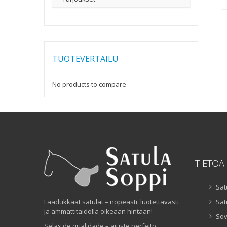
TUOTEVERTAILU
No products to compare
TIETOA
Sat
Laadukkaat satulat – nopeasti, luotettavasti
Sat
ja ammattitaidolla oikeaan hintaan!
Sov
Selas de qualidade – ajuste perfeito,