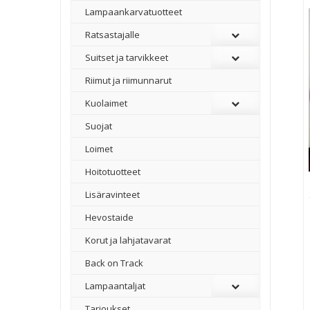
Lampaankarvatuotteet
Ratsastajalle
Suitset ja tarvikkeet
Riimut ja riimunnarut
Kuolaimet
Suojat
Loimet
Hoitotuotteet
Lisäravinteet
Hevostaide
Korut ja lahjatavarat
Back on Track
Lampaantaljat
Tarjoukset