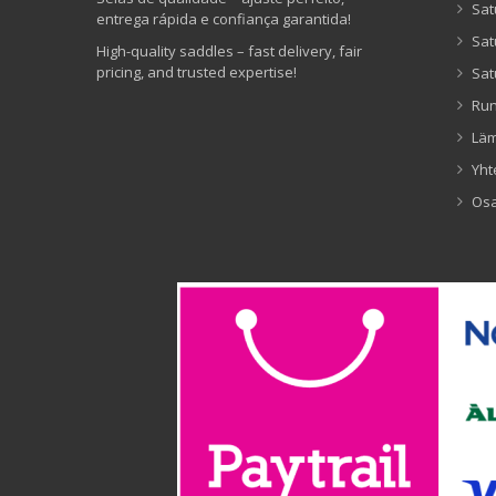
Sat
entrega rápida e confiança garantida!
Sat
High-quality saddles – fast delivery, fair
pricing, and trusted expertise!
Sat
Ru
Lä
Yht
Os