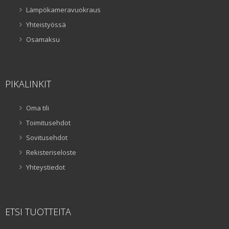
Lämpökameravuokraus
Yhteistyössä
Osamaksu
PIKALINKIT
Oma tili
Toimitusehdot
Sovitusehdot
Rekisteriseloste
Yhteystiedot
ETSI TUOTTEITA