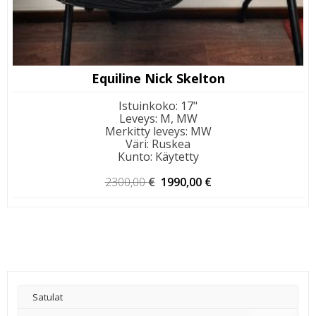
Equiline Nick Skelton
Istuinkoko
:
17"
Leveys
:
M, MW
Merkitty leveys
:
MW
Väri
:
Ruskea
Kunto
:
Käytetty
Alkuperäinen
Nykyinen
2300,00
€
1990,00
€
hinta
hinta
oli:
on:
2300,00 €.
1990,00 €.
Satulat