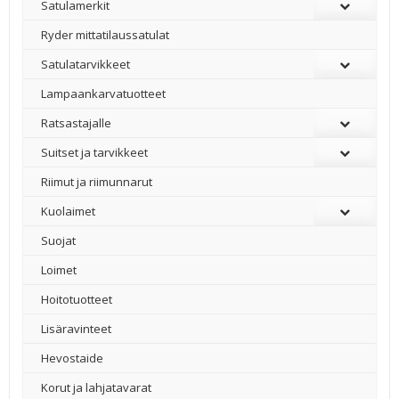
Satulamerkit
Ryder mittatilaussatulat
Satulatarvikkeet
–
Lampaankarvatuotteet
Ratsastajalle
Suitset ja tarvikkeet
Riimut ja riimunnarut
Kuolaimet
Suojat
Loimet
Hoitotuotteet
Lisäravinteet
Hevostaide
Korut ja lahjatavarat