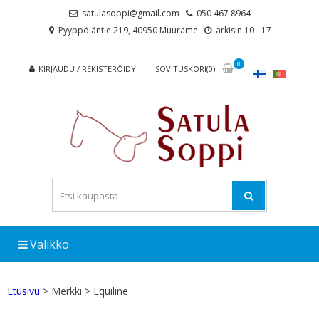
Skip
Skip
satulasoppi@gmail.com
050 467 8964
to
to
Pyyppöläntie 219, 40950 Muurame
arkisin 10 - 17
navigation
content
0
KIRJAUDU / REKISTERÖIDY
SOVITUSKORI(0)
Valikko
Etusivu
> Merkki > Equiline