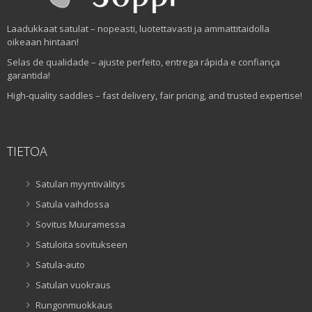
Laadukkaat satulat – nopeasti, luotettavasti ja ammattitaidolla
oikeaan hintaan!
Selas de qualidade – ajuste perfeito, entrega rápida e confiança
garantida!
High-quality saddles – fast delivery, fair pricing, and trusted expertise!
TIETOA
Satulan myyntivälitys
Satula vaihdossa
Sovitus Muuramessa
Satuloita sovitukseen
Satula-auto
Satulan vuokraus
Rungonmuokkaus