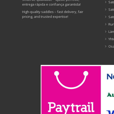
Sat
entrega rápida e confiança garantida!
Sat
High-quality saddles – fast delivery, fair
pricing, and trusted expertise!
Sat
Ru
Lä
Yht
Os