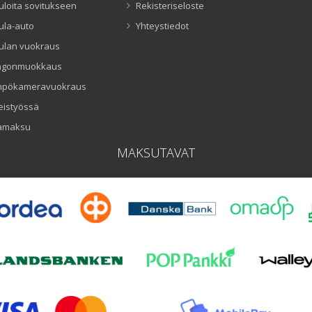
uloita sovitukseen
Rekisteriseloste
ula-auto
Yhteystiedot
ulan vuokraus
ngonmuokkaus
mpökameravuokraus
eistyössä
amaksu
MAKSUTAVAT