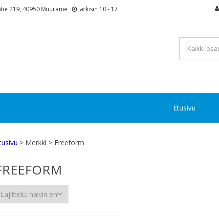
tie 219, 40950 Muurame
arkisin 10 - 17
Etusivu
tusivu
> Merkki > Freeform
FREEFORM