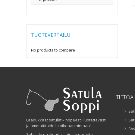
TUOTEVERTAILU
No products to compare
TIETOA
Sat
Laadukkaat satulat – nopeasti, luotettavasti
Sat
ja ammattitaidolla oikeaan hintaan!
Sov
Selas de qualidade – ajuste perfeito,