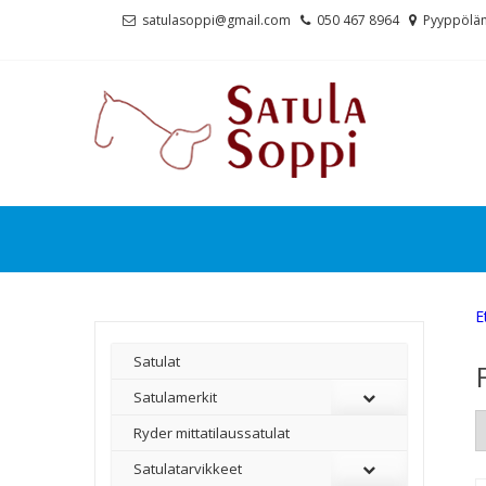
Skip
Skip
satulasoppi@gmail.com
050 467 8964
Pyyppölän
to
to
navigation
content
E
Satulat
Satulamerkit
Ryder mittatilaussatulat
Satulatarvikkeet
–