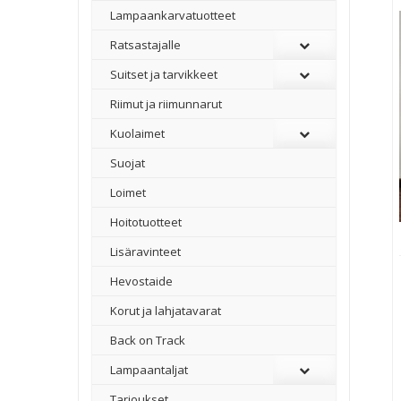
Lampaankarvatuotteet
Ratsastajalle
Suitset ja tarvikkeet
Riimut ja riimunnarut
Kuolaimet
Suojat
Loimet
Hoitotuotteet
Lisäravinteet
Hevostaide
Korut ja lahjatavarat
Back on Track
Lampaantaljat
Tarjoukset