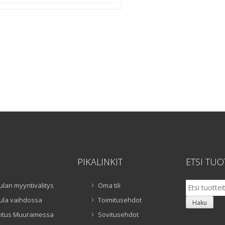
PIKALINKIT
ETSI TUO
Etsi:
ulan myyntivälitys
Oma tili
ula vaihdossa
Toimitusehdot
Haku
itus Muuramessa
Sovitusehdot