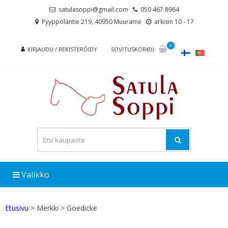
Skip
Skip
satulasoppi@gmail.com
050 467 8964
to
to
Pyyppöläntie 219, 40950 Muurame
arkisin 10 - 17
navigation
content
0
KIRJAUDU / REKISTERÖIDY
SOVITUSKORI(0)
Valikko
Etusivu
> Merkki > Goedicke