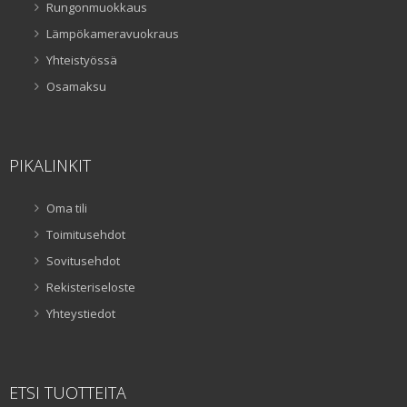
Rungonmuokkaus
Lämpökameravuokraus
Yhteistyössä
Osamaksu
PIKALINKIT
Oma tili
Toimitusehdot
Sovitusehdot
Rekisteriseloste
Yhteystiedot
ETSI TUOTTEITA