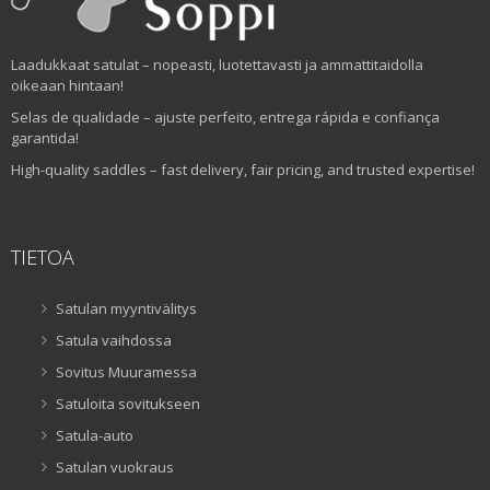
Laadukkaat satulat – nopeasti, luotettavasti ja ammattitaidolla
oikeaan hintaan!
Selas de qualidade – ajuste perfeito, entrega rápida e confiança
garantida!
High-quality saddles – fast delivery, fair pricing, and trusted expertise!
TIETOA
Satulan myyntivälitys
Satula vaihdossa
Sovitus Muuramessa
Satuloita sovitukseen
Satula-auto
Satulan vuokraus