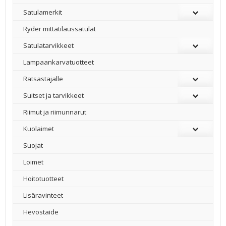
Satulamerkit
Ryder mittatilaussatulat
Satulatarvikkeet
–
Lampaankarvatuotteet
Ratsastajalle
Suitset ja tarvikkeet
Riimut ja riimunnarut
Kuolaimet
Suojat
Loimet
Hoitotuotteet
Lisäravinteet
Hevostaide