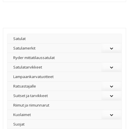
Satulat
Satulamerkit
Ryder mittatilaussatulat
Satulatarvikkeet
–
Lampaankarvatuotteet
Ratsastajalle
Suitset ja tarvikkeet
Riimut ja riimunnarut
Kuolaimet
Suojat