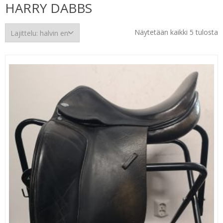
HARRY DABBS
H
Näytetään kaikki 5 tulosta
e