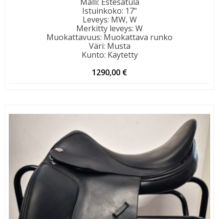
Malli
:
Estesatula
Istuinkoko
:
17"
Leveys
:
MW, W
Merkitty leveys
:
W
Muokattavuus
:
Muokattava runko
Väri
:
Musta
Kunto
:
Käytetty
1290,00
€