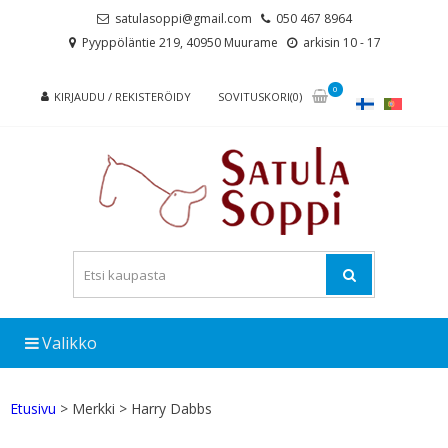
Skip
Skip
satulasoppi@gmail.com
050 467 8964
to
to
Pyyppöläntie 219, 40950 Muurame
arkisin 10 - 17
navigation
content
0
KIRJAUDU / REKISTERÖIDY
SOVITUSKORI(0)
Valikko
Etusivu
> Merkki > Harry Dabbs