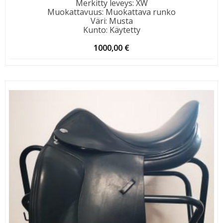
Merkitty leveys
:
XW
Muokattavuus
:
Muokattava runko
Väri
:
Musta
Kunto
:
Käytetty
1000,00
€