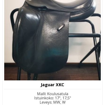
Jaguar XKC
Malli
:
Koulusatula
Istuinkoko
:
17", 17,5"
Leveys
:
MW, W