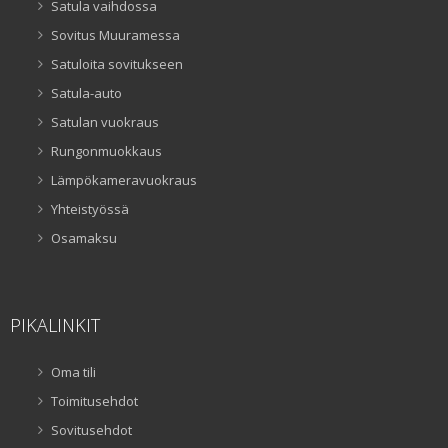
Satula vaihdossa
Sovitus Muuramessa
Satuloita sovitukseen
Satula-auto
Satulan vuokraus
Rungonmuokkaus
Lämpökameravuokraus
Yhteistyössä
Osamaksu
PIKALINKIT
Oma tili
Toimitusehdot
Sovitusehdot