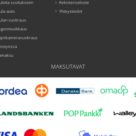
uloita sovitukseen
Rekisteriseloste
ula-auto
Yhteystiedot
ulan vuokraus
ngonmuokkaus
mpökameravuokraus
eistyössä
amaksu
MAKSUTAVAT