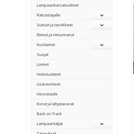
Lampaankarvatuotteet
Ratsastajalle
Suitset ja tarvikkeet
Riimut ja riimunnarut
Kuolaimet
Suojat
Loimet
Hoitotuotteet
Lisäravinteet
Hevostaide
Korut ja lahjatavarat
Back on Track
Lampaantaljat
Tarjoukset