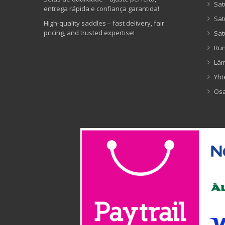
Sat
entrega rápida e confiança garantida!
Sat
High-quality saddles – fast delivery, fair
pricing, and trusted expertise!
Sat
Ru
Lä
Yht
Os