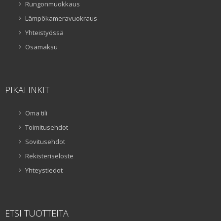
Rungonmuokkaus
Lämpökameravuokraus
Yhteistyössä
Osamaksu
PIKALINKIT
Oma tili
Toimitusehdot
Sovitusehdot
Rekisteriseloste
Yhteystiedot
ETSI TUOTTEITA