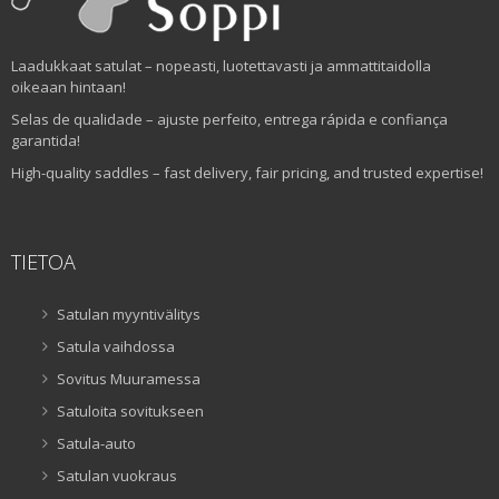
Laadukkaat satulat – nopeasti, luotettavasti ja ammattitaidolla
oikeaan hintaan!
Selas de qualidade – ajuste perfeito, entrega rápida e confiança
garantida!
High-quality saddles – fast delivery, fair pricing, and trusted expertise!
TIETOA
Satulan myyntivälitys
Satula vaihdossa
Sovitus Muuramessa
Satuloita sovitukseen
Satula-auto
Satulan vuokraus