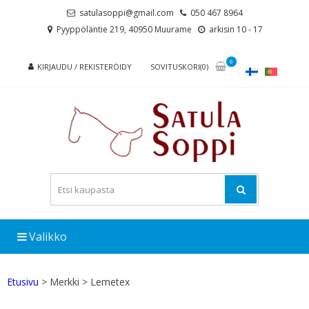
Skip
Skip
satulasoppi@gmail.com
050 467 8964
to
to
Pyyppöläntie 219, 40950 Muurame
arkisin 10 - 17
navigation
content
0
KIRJAUDU / REKISTERÖIDY
SOVITUSKORI(0)
Valikko
Etusivu
> Merkki > Lemetex