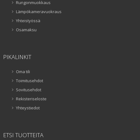
Rungonmuokkaus
Lämpökameravuokraus
Yhteistyössä
Osamaksu
PIKALINKIT
Oma tili
Toimitusehdot
Sovitusehdot
Rekisteriseloste
Yhteystiedot
ETSI TUOTTEITA