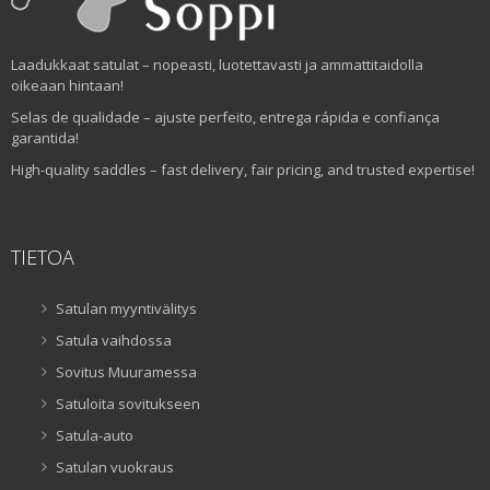
Laadukkaat satulat – nopeasti, luotettavasti ja ammattitaidolla
oikeaan hintaan!
Selas de qualidade – ajuste perfeito, entrega rápida e confiança
garantida!
High-quality saddles – fast delivery, fair pricing, and trusted expertise!
TIETOA
Satulan myyntivälitys
Satula vaihdossa
Sovitus Muuramessa
Satuloita sovitukseen
Satula-auto
Satulan vuokraus