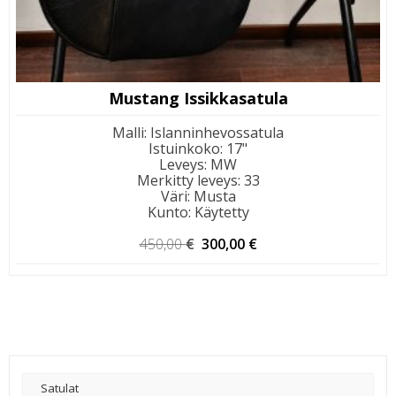
Mustang Issikkasatula
Malli
:
Islanninhevossatula
Istuinkoko
:
17"
Leveys
:
MW
Merkitty leveys
:
33
Väri
:
Musta
Kunto
:
Käytetty
Alkuperäinen
Nykyinen
450,00
€
300,00
€
hinta
hinta
oli:
on:
450,00 €.
300,00 €.
Satulat