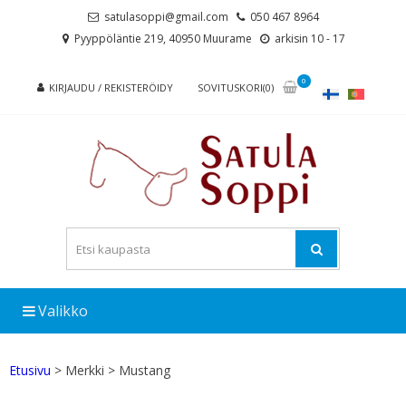
Skip
Skip
satulasoppi@gmail.com
050 467 8964
to
to
Pyyppöläntie 219, 40950 Muurame
arkisin 10 - 17
navigation
content
0
KIRJAUDU / REKISTERÖIDY
SOVITUSKORI(0)
Valikko
Etusivu
> Merkki > Mustang