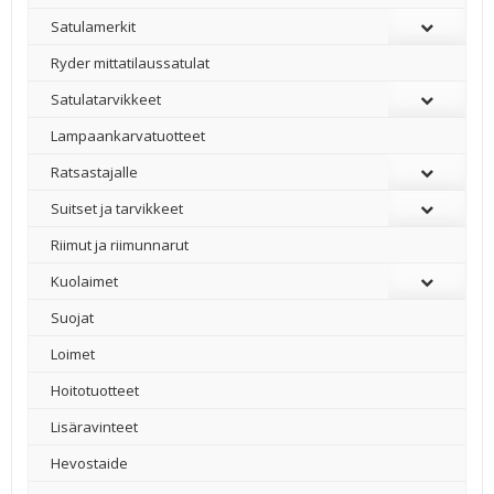
Satulamerkit
Ryder mittatilaussatulat
Satulatarvikkeet
–
Lampaankarvatuotteet
Ratsastajalle
Suitset ja tarvikkeet
Riimut ja riimunnarut
Kuolaimet
Suojat
Loimet
Hoitotuotteet
Lisäravinteet
Hevostaide