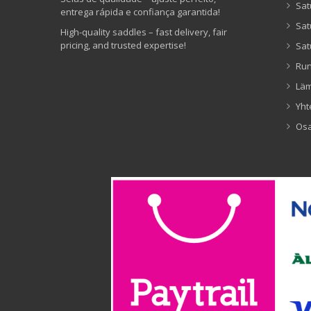
Sat
entrega rápida e confiança garantida!
Sat
High-quality saddles – fast delivery, fair
pricing, and trusted expertise!
Sat
Ru
Lä
Yht
Os