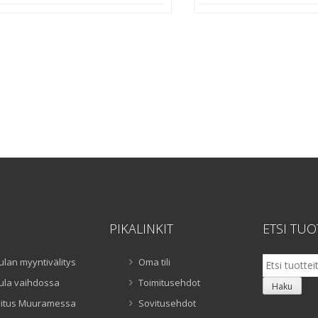
PIKALINKIT
ETSI TUO
Etsi:
ulan myyntivälitys
Oma tili
ula vaihdossa
Toimitusehdot
Haku
itus Muuramessa
Sovitusehdot