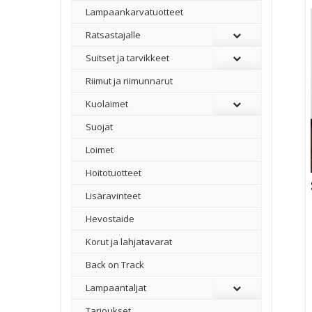
Lampaankarvatuotteet
Ratsastajalle
Suitset ja tarvikkeet
Riimut ja riimunnarut
Kuolaimet
Suojat
Loimet
Hoitotuotteet
Lisäravinteet
Hevostaide
Korut ja lahjatavarat
Back on Track
Lampaantaljat
Tarjoukset