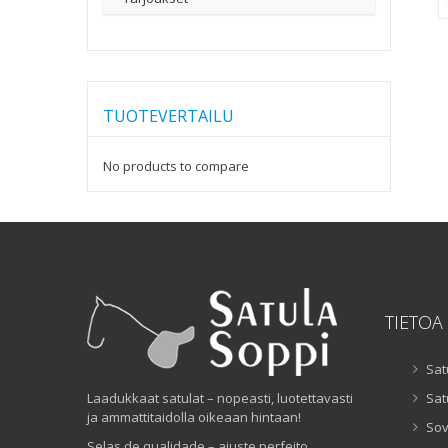
TUOTEVERTAILU
No products to compare
TIETOA
Sat
Laadukkaat satulat – nopeasti, luotettavasti
Sat
ja ammattitaidolla oikeaan hintaan!
Sov
Selas de qualidade – ajuste perfeito,