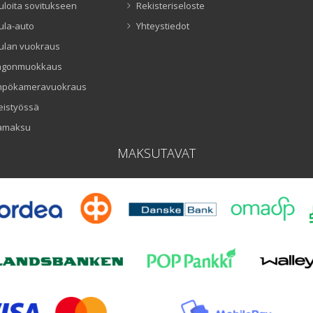
uloita sovitukseen
Rekisteriseloste
ula-auto
Yhteystiedot
ulan vuokraus
ngonmuokkaus
mpökameravuokraus
eistyössä
amaksu
MAKSUTAVAT