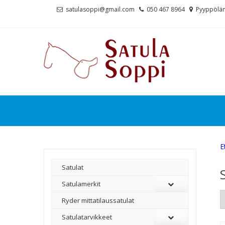
Skip
Skip
satulasoppi@gmail.com
050 467 8964
Pyyppölän
to
to
navigation
content
E
Satulat
Satulamerkit
Ryder mittatilaussatulat
Satulatarvikkeet
–