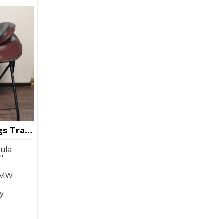
Circle Y Cold Springs Trail Lännensatula
ula
"
MW
ty