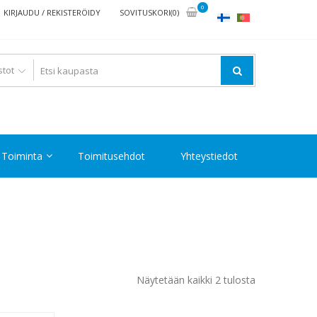
0
KIRJAUDU / REKISTERÖIDY
SOVITUSKORI(0)
Toiminta
Toimitusehdot
Yhteystiedot
Halvin
Näytetään kaikki 2 tulosta
ensin