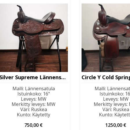
Silver Supreme Lännensatula
Malli
:
Lännensatula
Malli
:
Lännensat
Istuinkoko
:
16"
Istuinkoko
:
16
Leveys
:
MW
Leveys
:
MW
Merkitty leveys
:
MW
Merkitty leveys
:
Väri
:
Ruskea
Väri
:
Ruskea
Kunto
:
Käytetty
Kunto
:
Käytet
750,00
€
1250,00
€