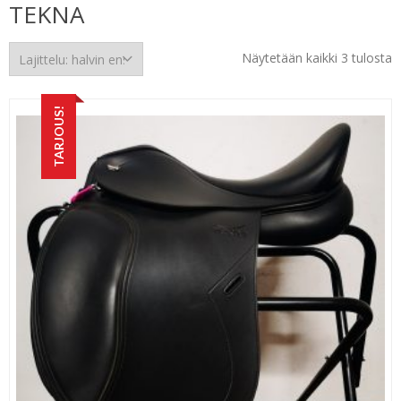
TEKNA
H
Näytetään kaikki 3 tulosta
e
TARJOUS!