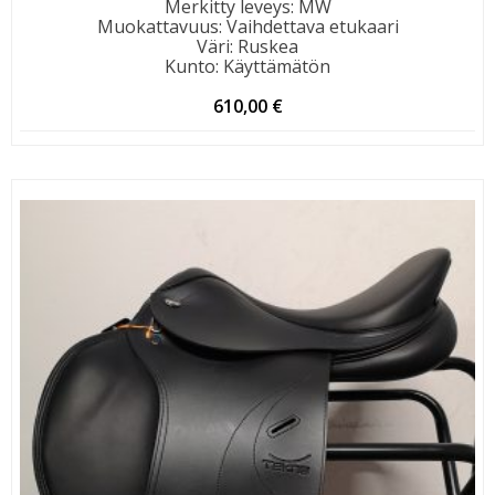
Merkitty leveys
:
MW
Muokattavuus
:
Vaihdettava etukaari
Väri
:
Ruskea
Kunto
:
Käyttämätön
610,00
€