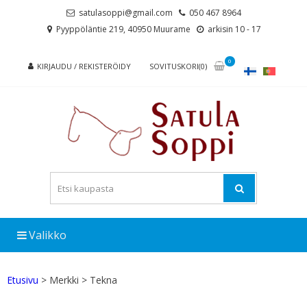
Skip
Skip
satulasoppi@gmail.com
050 467 8964
to
to
Pyyppöläntie 219, 40950 Muurame
arkisin 10 - 17
navigation
content
0
KIRJAUDU / REKISTERÖIDY
SOVITUSKORI(0)
Valikko
Etusivu
> Merkki > Tekna