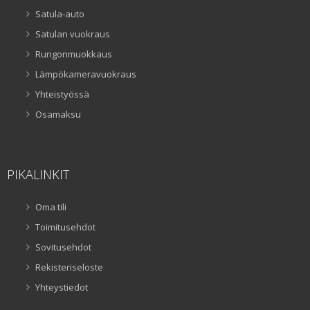
Satula-auto
Satulan vuokraus
Rungonmuokkaus
Lämpökameravuokraus
Yhteistyössä
Osamaksu
PIKALINKIT
Oma tili
Toimitusehdot
Sovitusehdot
Rekisteriseloste
Yhteystiedot