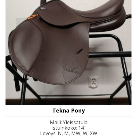
Tekna Pony
Malli
:
Yleissatula
Istuinkoko
:
14"
Leveys
:
N, M, MW, W, XW