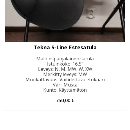
Tekna S-Line Estesatula
Malli
:
espanjalainen satula
Istuinkoko
:
16,5"
Leveys
:
N, M, MW, W, XW
Merkitty leveys
:
MW
Muokattavuus
:
Vaihdettava etukaari
Väri
:
Musta
Kunto
:
Käyttämätön
750,00
€