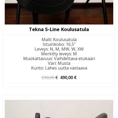
Tekna S-Line Koulusatula
Malli
:
Koulusatula
Istuinkoko
:
16,5"
Leveys
:
N, M, MW, W, XW
Merkitty leveys
:
M
Muokattavuus
:
Vaihdettava etukaari
Väri
:
Musta
Kunto
:
Lähes uutta vastaava
Alkuperäinen
Nykyinen
590,00
€
490,00
€
hinta
hinta
oli:
on:
590,00 €.
490,00 €.