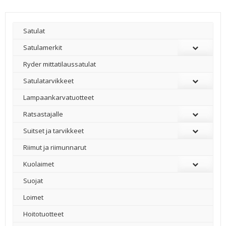
Satulat
Satulamerkit
Ryder mittatilaussatulat
Satulatarvikkeet
–
Lampaankarvatuotteet
Ratsastajalle
Suitset ja tarvikkeet
Riimut ja riimunnarut
Kuolaimet
Suojat
Loimet
Hoitotuotteet