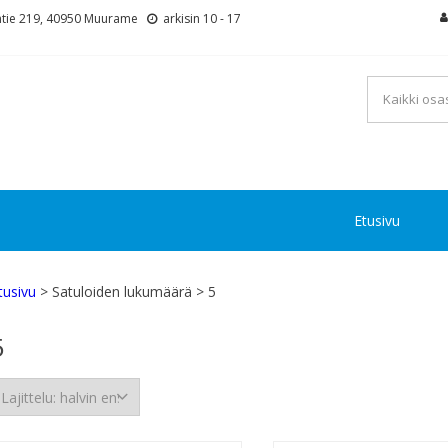
tie 219, 40950 Muurame
arkisin 10 - 17
Etusivu
tusivu
> Satuloiden lukumäärä > 5
5