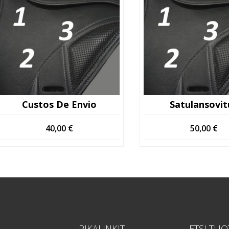
Custos De Envio
Satulansovit
40,00
€
50,00
€
PIKALINKIT
ETSI TUO