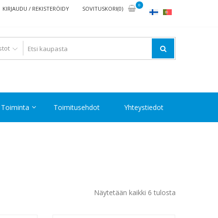
0
KIRJAUDU / REKISTERÖIDY
SOVITUSKORI(0)
Toiminta
Toimitusehdot
Yhteystiedot
Halvin
Näytetään kaikki 6 tulosta
ensin