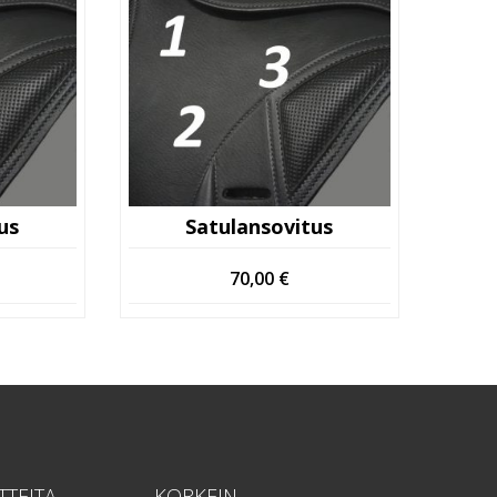
us
Satulansovitus
70,00
€
TTEITA
KORKEIN