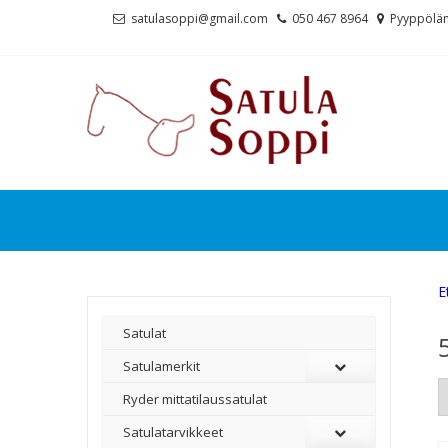
Skip
Skip
satulasoppi@gmail.com
050 467 8964
Pyyppölän
to
to
navigation
content
E
Satulat
Satulamerkit
Ryder mittatilaussatulat
Satulatarvikkeet
–