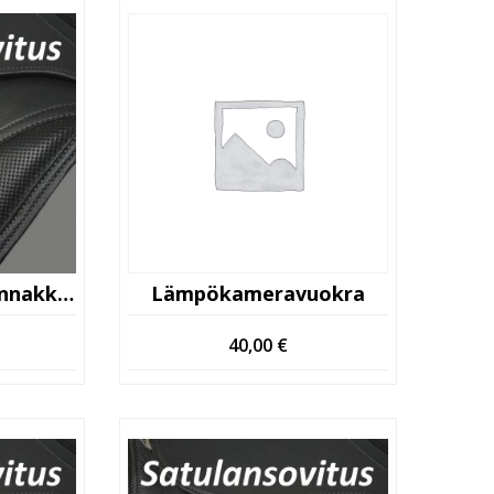
Palautunut Postiennakkolähetys
Lämpökameravuokra
40,00
€