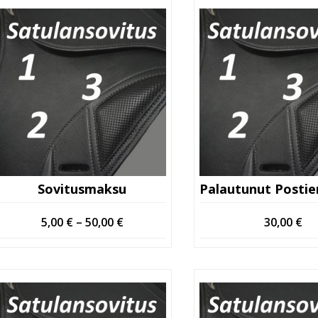
Sovitusmaksu
Hintaluokka:
5,00
€
–
50,00
€
30,00
€
5,00 €
-
50,00 €