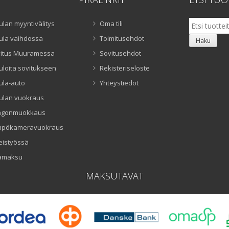
Etsi:
ulan myyntivälitys
Oma tili
ula vaihdossa
Toimitusehdot
Haku
itus Muuramessa
Sovitusehdot
uloita sovitukseen
Rekisteriseloste
ula-auto
Yhteystiedot
ulan vuokraus
ngonmuokkaus
mpökameravuokraus
eistyössä
amaksu
MAKSUTAVAT