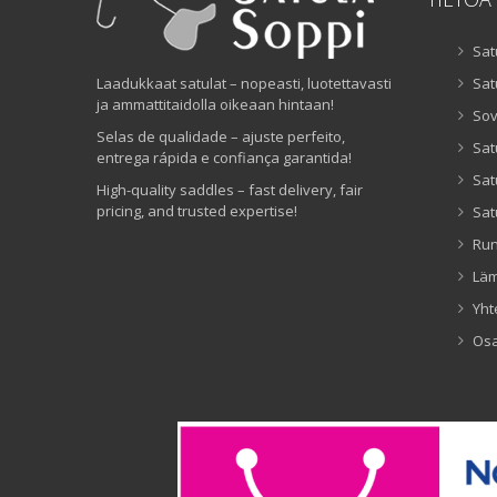
Sat
Laadukkaat satulat – nopeasti, luotettavasti
Sat
ja ammattitaidolla oikeaan hintaan!
Sov
Selas de qualidade – ajuste perfeito,
Sat
entrega rápida e confiança garantida!
Sat
High-quality saddles – fast delivery, fair
pricing, and trusted expertise!
Sat
Ru
Lä
Yht
Os