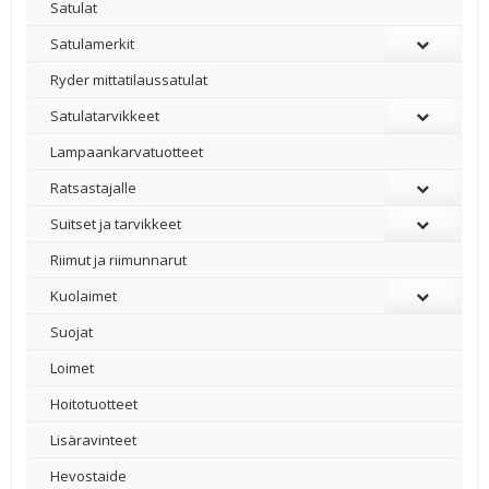
Satulat
Satulamerkit
Ryder mittatilaussatulat
Satulatarvikkeet
–
Lampaankarvatuotteet
Ratsastajalle
Suitset ja tarvikkeet
Riimut ja riimunnarut
Kuolaimet
Suojat
Loimet
Hoitotuotteet
Lisäravinteet
Hevostaide