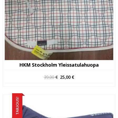
HKM Stockholm Yleissatulahuopa
Alkuperäinen
Nykyinen
39,00
€
25,00
€
hinta
hinta
oli:
on:
39,00 €.
25,00 €.
TARJOUS!