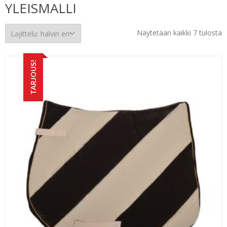
YLEISMALLI
H
Näytetään kaikki 7 tulosta
e
TARJOUS!