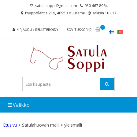
Skip
Skip
satulasoppi@gmail.com
050 467 8964
to
to
Pyyppöläntie 219, 40950 Muurame
arkisin 10 - 17
navigation
content
0
KIRJAUDU / REKISTERÖIDY
SOVITUSKORI(0)
Valikko
Etusivu
> Satulahuovan malli > yleismalli