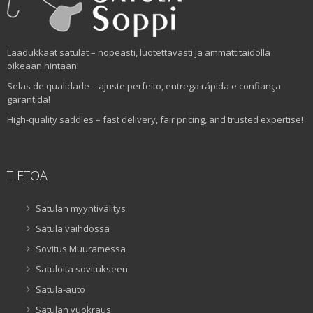
Laadukkaat satulat – nopeasti, luotettavasti ja ammattitaidolla
oikeaan hintaan!
Selas de qualidade – ajuste perfeito, entrega rápida e confiança
garantida!
High-quality saddles – fast delivery, fair pricing, and trusted expertise!
TIETOA
Satulan myyntivälitys
Satula vaihdossa
Sovitus Muuramessa
Satuloita sovitukseen
Satula-auto
Satulan vuokraus