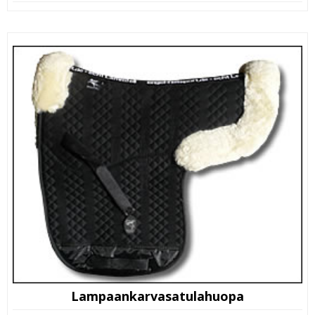
hinta
hinta
oli:
on:
35,00 €.
25,00 €.
Lampaankarvasatulahuopa