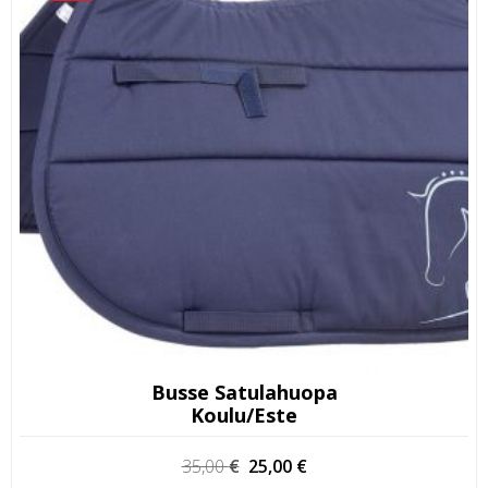
Busse Satulahuopa
Koulu/este
Alkuperäinen
Nykyinen
35,00
€
25,00
€