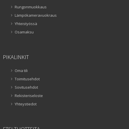
Rungonmuokkaus
Lämpökameravuokraus
Yhteistyössä
Osamaksu
PIKALINKIT
Oma tili
Toimitusehdot
Sovitusehdot
Rekisteriseloste
Yhteystiedot