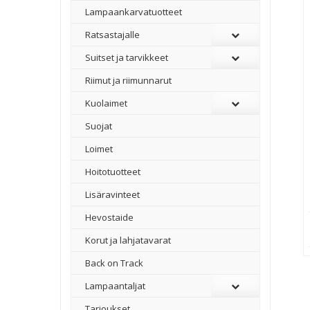
Lampaankarvatuotteet
Ratsastajalle
Suitset ja tarvikkeet
Riimut ja riimunnarut
Kuolaimet
Suojat
Loimet
Hoitotuotteet
Lisäravinteet
Hevostaide
Korut ja lahjatavarat
Back on Track
Lampaantaljat
Tarjoukset