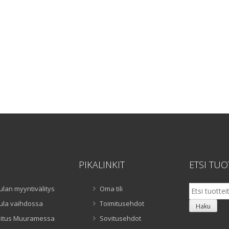
PIKALINKIT
ETSI TUO
Etsi:
ulan myyntivälitys
Oma tili
ula vaihdossa
Toimitusehdot
Haku
itus Muuramessa
Sovitusehdot