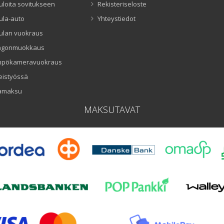
uloita sovitukseen
Rekisteriseloste
ula-auto
Yhteystiedot
ulan vuokraus
ngonmuokkaus
mpökameravuokraus
eistyössä
amaksu
MAKSUTAVAT