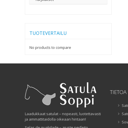
TUOTEVERTAILU
No products to compare
TIETOA
Sat
Laadukkaat satulat – nopeasti, luotettavasti
Sat
ja ammattitaidolla oikeaan hintaan!
Sov
Selas de qualidade – ajuste perfeito,