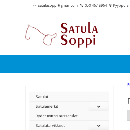
Skip
Skip
satulasoppi@gmail.com
050 467 8964
Pyyppölän
to
to
navigation
content
E
Satulat
Satulamerkit
Ryder mittatilaussatulat
Satulatarvikkeet
–