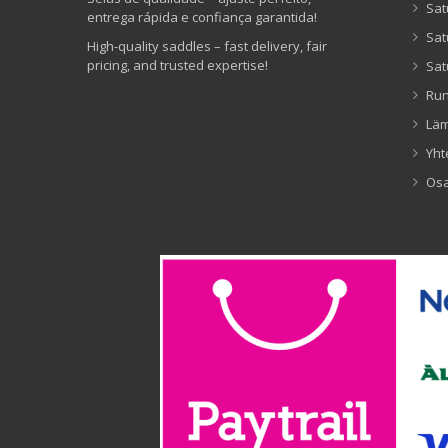
Sat
entrega rápida e confiança garantida!
Sat
High-quality saddles – fast delivery, fair
pricing, and trusted expertise!
Sat
Ru
Lä
Yht
Os