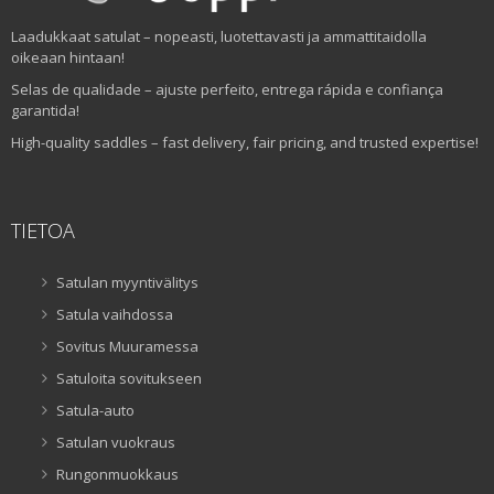
Laadukkaat satulat – nopeasti, luotettavasti ja ammattitaidolla
oikeaan hintaan!
Selas de qualidade – ajuste perfeito, entrega rápida e confiança
garantida!
High-quality saddles – fast delivery, fair pricing, and trusted expertise!
TIETOA
Satulan myyntivälitys
Satula vaihdossa
Sovitus Muuramessa
Satuloita sovitukseen
Satula-auto
Satulan vuokraus
Rungonmuokkaus