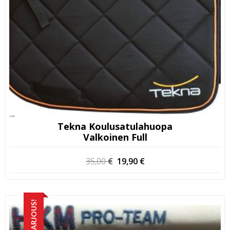
Tekna Koulusatulahuopa
Valkoinen Full
Alkuperäinen
Nykyinen
35,00
€
19,90
€
hinta
hinta
oli:
on:
35,00 €.
19,90 €.
TARJOUS!