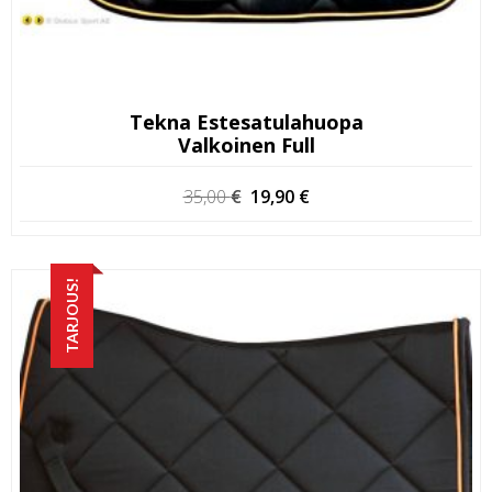
Tekna Estesatulahuopa
Valkoinen Full
Alkuperäinen
Nykyinen
35,00
€
19,90
€
hinta
hinta
oli:
on:
35,00 €.
19,90 €.
TARJOUS!