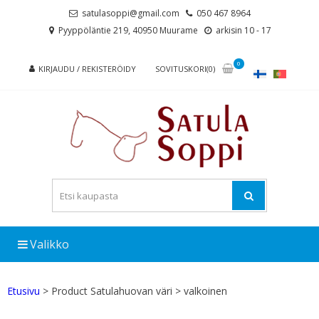
Skip
Skip
satulasoppi@gmail.com
050 467 8964
to
to
Pyyppöläntie 219, 40950 Muurame
arkisin 10 - 17
navigation
content
0
KIRJAUDU / REKISTERÖIDY
SOVITUSKORI(0)
Valikko
Etusivu
> Product Satulahuovan väri > valkoinen