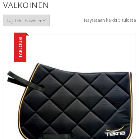
VALKOINEN
H
Näytetään kaikki 5 tulosta
e
TARJOUS!