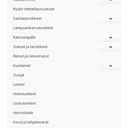
Ryder mittatilaussatulat
Satulatarvikkeet
–
Lampaankarvatuotteet
Ratsastajalle
Suitset ja tarvikkeet
Riimut ja riimunnarut
Kuolaimet
Suojat
Loimet
Hoitotuotteet
Lisäravinteet
Hevostaide
Korut ja lahjatavarat