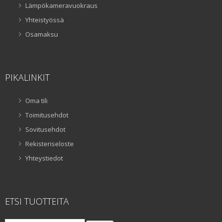
Lämpökameravuokraus
Yhteistyössä
Osamaksu
PIKALINKIT
Oma tili
Toimitusehdot
Sovitusehdot
Rekisteriseloste
Yhteystiedot
ETSI TUOTTEITA