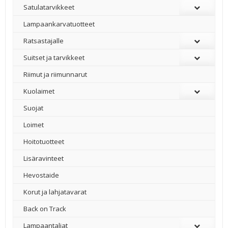
Satulatarvikkeet
–
Lampaankarvatuotteet
Ratsastajalle
Suitset ja tarvikkeet
Riimut ja riimunnarut
Kuolaimet
Suojat
Loimet
Hoitotuotteet
Lisäravinteet
Hevostaide
Korut ja lahjatavarat
Back on Track
Lampaantaljat