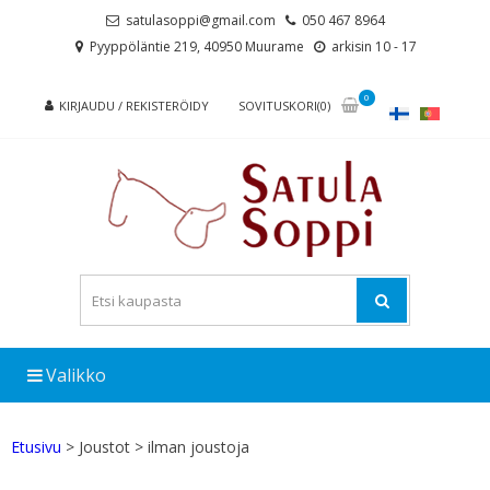
Skip
Skip
satulasoppi@gmail.com
050 467 8964
to
to
Pyyppöläntie 219, 40950 Muurame
arkisin 10 - 17
navigation
content
0
KIRJAUDU / REKISTERÖIDY
SOVITUSKORI(0)
Valikko
Etusivu
> Joustot > ilman joustoja