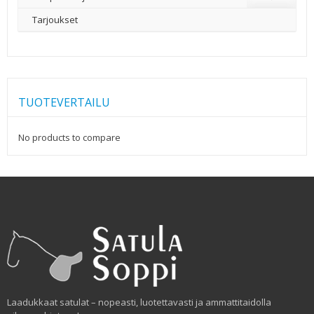
Tarjoukset
TUOTEVERTAILU
No products to compare
Laadukkaat satulat – nopeasti, luotettavasti ja ammattitaidolla