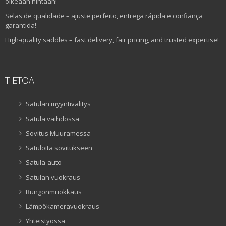
oikeaan hintaan!
Selas de qualidade – ajuste perfeito, entrega rápida e confiança
garantida!
High-quality saddles – fast delivery, fair pricing, and trusted expertise!
TIETOA
Satulan myyntivälitys
Satula vaihdossa
Sovitus Muuramessa
Satuloita sovitukseen
Satula-auto
Satulan vuokraus
Rungonmuokkaus
Lämpökameravuokraus
Yhteistyössä