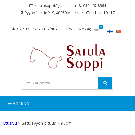
Skip
Skip
satulasoppi@gmail.com
050 467 8964
to
to
Pyyppöläntie 219, 40950 Muurame
arkisin 10 - 17
navigation
content
0
KIRJAUDU / REKISTERÖIDY
SOVITUSKORI(0)
Valikko
Etusivu
> Satulavyön pituus > 95cm