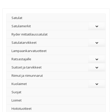
Satulat
Satulamerkit
Ryder mittatilaussatulat
Satulatarvikkeet
–
Lampaankarvatuotteet
Ratsastajalle
Suitset ja tarvikkeet
Riimut ja riimunnarut
Kuolaimet
Suojat
Loimet
Hoitotuotteet