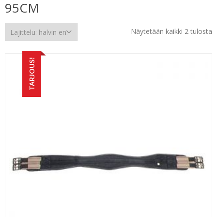
95CM
H
Näytetään kaikki 2 tulosta
e
TARJOUS!