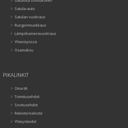
Satuloita sovitukseen
Satula-auto
Satulan vuokraus
Rungonmuokkaus
Lämpökameravuokraus
Yhteistyössä
Osamaksu
PIKALINKIT
Oma tili
Toimitusehdot
Sovitusehdot
Rekisteriseloste
Yhteystiedot