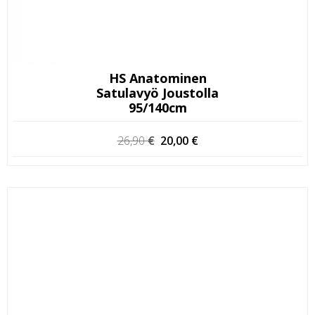
HS Anatominen
Satulavyö Joustolla
95/140cm
Alkuperäinen
Nykyinen
26,90
€
20,00
€
hinta
hinta
oli:
on:
26,90 €.
20,00 €.