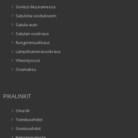
Sovitus Muuramessa
Satuloita sovitukseen
Satula-auto
Satulan vuokraus
Rungonmuokkaus
Lämpökameravuokraus
Yhteistyössä
Osamaksu
PIKALINKIT
Oma tili
Toimitusehdot
Sovitusehdot
Rekisteriseloste