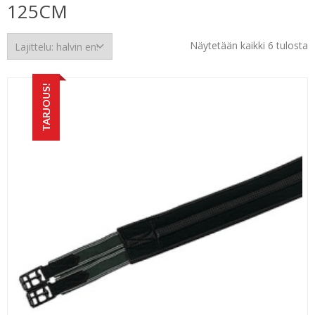
125CM
H
Näytetään kaikki 6 tulosta
e
TARJOUS!