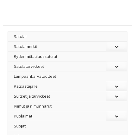
Satulat
Satulamerkit
Ryder mittatilaussatulat
Satulatarvikkeet
–
Lampaankarvatuotteet
Ratsastajalle
Suitset ja tarvikkeet
Riimut ja riimunnarut
Kuolaimet
Suojat