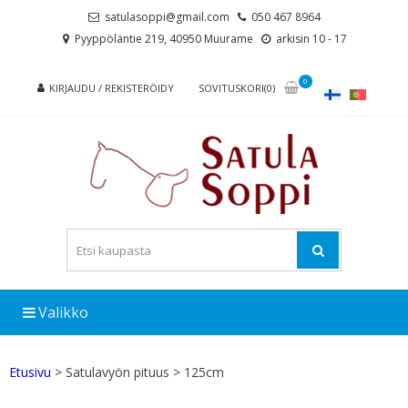
Skip
Skip
satulasoppi@gmail.com
050 467 8964
to
to
Pyyppöläntie 219, 40950 Muurame
arkisin 10 - 17
navigation
content
0
KIRJAUDU / REKISTERÖIDY
SOVITUSKORI(0)
Valikko
Etusivu
> Satulavyön pituus > 125cm