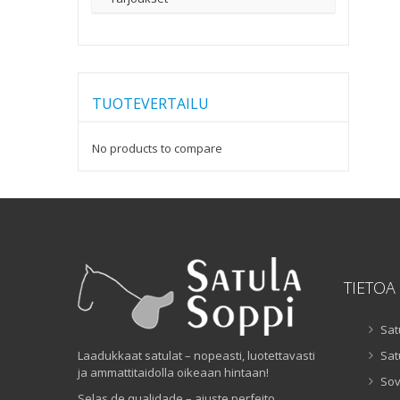
TUOTEVERTAILU
No products to compare
TIETOA
Sat
Laadukkaat satulat – nopeasti, luotettavasti
Sat
ja ammattitaidolla oikeaan hintaan!
Sov
Selas de qualidade – ajuste perfeito,