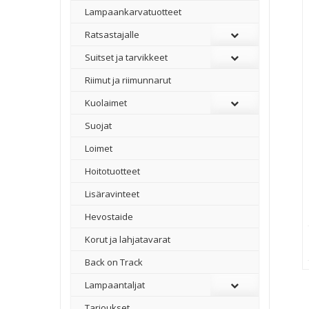
Lampaankarvatuotteet
Ratsastajalle
Suitset ja tarvikkeet
Riimut ja riimunnarut
Kuolaimet
Suojat
Loimet
Hoitotuotteet
Lisäravinteet
Hevostaide
Korut ja lahjatavarat
Back on Track
Lampaantaljat
Tarjoukset