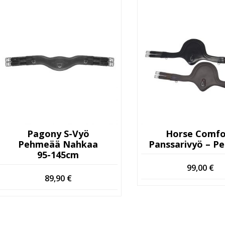
Pagony S-Vyö
Horse Comfo
Pehmeää Nahkaa
Panssarivyö – P
95-145cm
99,00
€
89,90
€