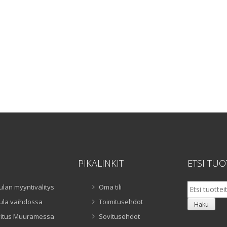
PIKALINKIT
ETSI TUO
Etsi:
ulan myyntivälitys
Oma tili
ula vaihdossa
Toimitusehdot
Haku
itus Muuramessa
Sovitusehdot