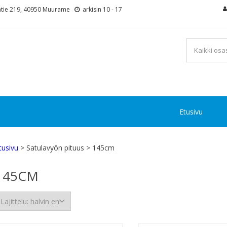
tie 219, 40950 Muurame
arkisin 10 - 17
Etusivu
tusivu
> Satulavyön pituus > 145cm
145CM