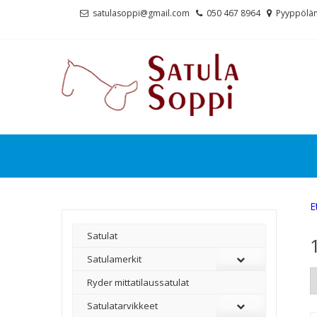
Skip
Skip
satulasoppi@gmail.com
050 467 8964
Pyyppölän
to
to
navigation
content
E
Satulat
Satulamerkit
Ryder mittatilaussatulat
Satulatarvikkeet
–