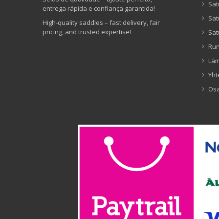
Sat
entrega rápida e confiança garantida!
Sat
High-quality saddles – fast delivery, fair
pricing, and trusted expertise!
Sat
Ru
Lä
Yht
Os