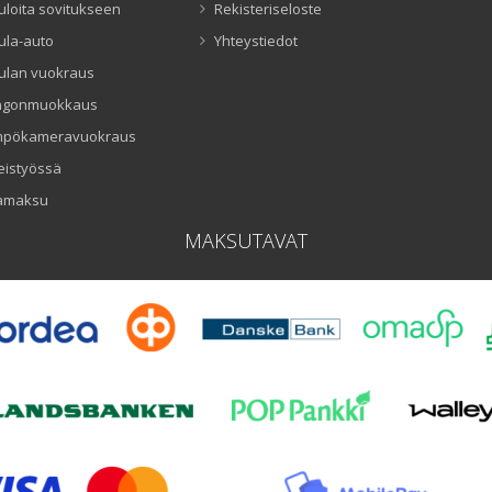
uloita sovitukseen
Rekisteriseloste
ula-auto
Yhteystiedot
ulan vuokraus
ngonmuokkaus
mpökameravuokraus
eistyössä
amaksu
MAKSUTAVAT