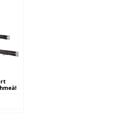
rt
ehmeä!