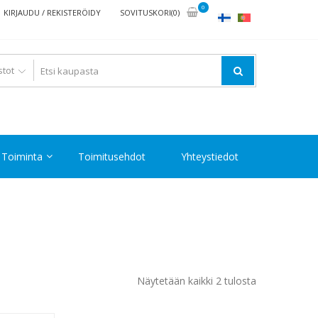
0
KIRJAUDU / REKISTERÖIDY
SOVITUSKORI(0)
Toiminta
Toimitusehdot
Yhteystiedot
Halvin
Näytetään kaikki 2 tulosta
ensin