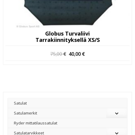
Globus Turvaliivi
Tarrakiinnityksellä XS/S
Alkuperäinen
Nykyinen
75,00
€
40,00
€
hinta
hinta
oli:
on:
75,00 €.
40,00 €.
Satulat
Satulamerkit
Ryder mittatilaussatulat
Satulatarvikkeet
–