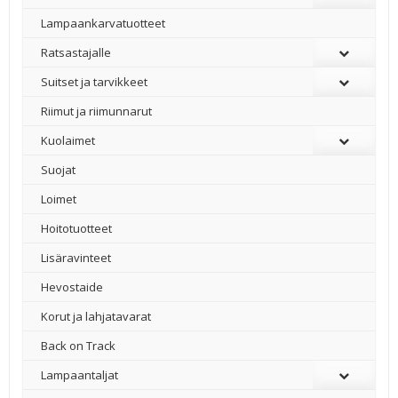
Lampaankarvatuotteet
Ratsastajalle
Suitset ja tarvikkeet
Riimut ja riimunnarut
Kuolaimet
Suojat
Loimet
Hoitotuotteet
Lisäravinteet
Hevostaide
Korut ja lahjatavarat
Back on Track
Lampaantaljat