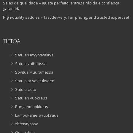
Selas de qualidade – ajuste perfeito, entrega rápida e confiança
garantida!
High-quality saddles – fast delivery, fair pricing, and trusted expertise!
TIETOA
Satulan myyntivälitys
Satula vaihdossa
Sovitus Muuramessa
Satuloita sovitukseen
Satula-auto
Satulan vuokraus
Rungonmuokkaus
Lämpökameravuokraus
Yhteistyössä
Osamaksu