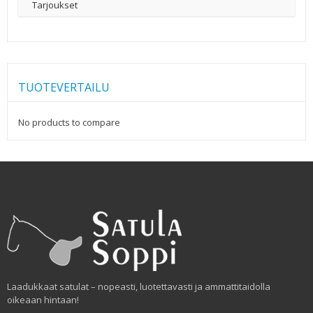
Tarjoukset
TUOTEVERTAILU
No products to compare
Laadukkaat satulat – nopeasti, luotettavasti ja ammattitaidolla
oikeaan hintaan!