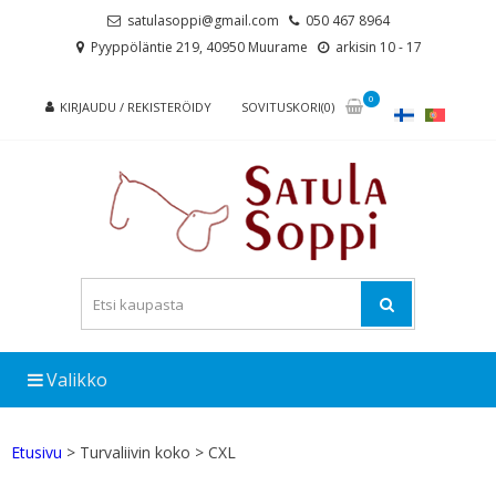
Skip
Skip
satulasoppi@gmail.com
050 467 8964
to
to
Pyyppöläntie 219, 40950 Muurame
arkisin 10 - 17
navigation
content
0
KIRJAUDU / REKISTERÖIDY
SOVITUSKORI(0)
Valikko
Etusivu
> Turvaliivin koko > CXL