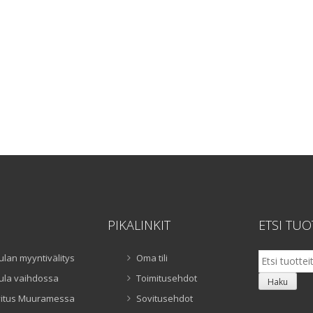
PIKALINKIT
ETSI TUO
Etsi:
ulan myyntivälitys
Oma tili
ula vaihdossa
Toimitusehdot
Haku
itus Muuramessa
Sovitusehdot