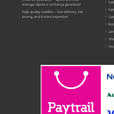
Sat
entrega rápida e confiança garantida!
Sat
High-quality saddles – fast delivery, fair
pricing, and trusted expertise!
Sat
Ru
Lä
Yht
Os