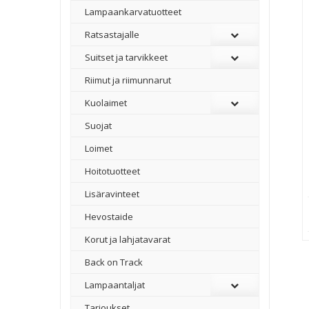
Lampaankarvatuotteet
Ratsastajalle
Suitset ja tarvikkeet
Riimut ja riimunnarut
Kuolaimet
Suojat
Loimet
Hoitotuotteet
Lisäravinteet
Hevostaide
Korut ja lahjatavarat
Back on Track
Lampaantaljat
Tarjoukset