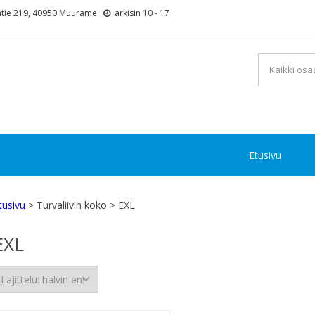
tie 219, 40950 Muurame
arkisin 10 - 17
Etusivu
tusivu
> Turvaliivin koko > EXL
EXL