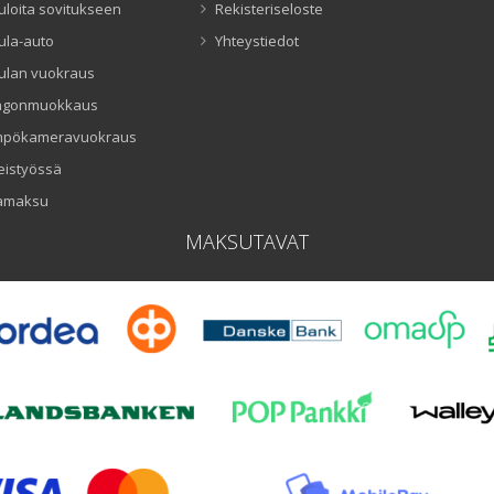
uloita sovitukseen
Rekisteriseloste
ula-auto
Yhteystiedot
ulan vuokraus
ngonmuokkaus
mpökameravuokraus
eistyössä
amaksu
MAKSUTAVAT