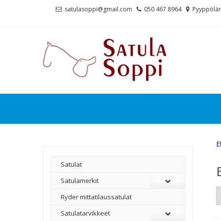
Skip
Skip
satulasoppi@gmail.com
050 467 8964
Pyyppölän
to
to
navigation
content
E
Satulat
Satulamerkit
Ryder mittatilaussatulat
Satulatarvikkeet
–