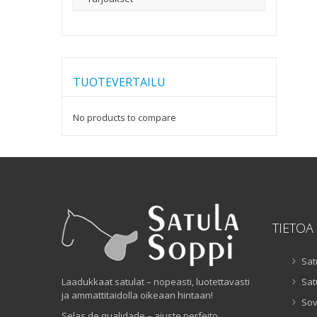
TUOTEVERTAILU
No products to compare
TIETOA
Sat
Laadukkaat satulat – nopeasti, luotettavasti
Sat
ja ammattitaidolla oikeaan hintaan!
Sov
Selas de qualidade – ajuste perfeito,