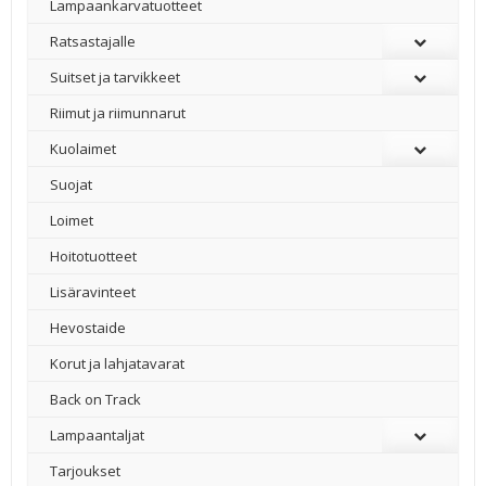
Lampaankarvatuotteet
Ratsastajalle
Suitset ja tarvikkeet
Riimut ja riimunnarut
Kuolaimet
Suojat
Loimet
Hoitotuotteet
Lisäravinteet
Hevostaide
Korut ja lahjatavarat
Back on Track
Lampaantaljat
Tarjoukset