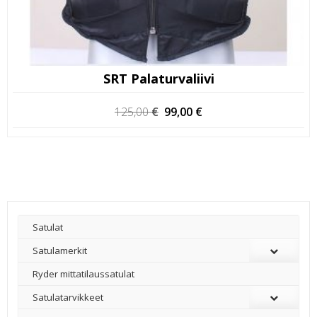
SRT Palaturvaliivi
Alkuperäinen
Nykyinen
125,00
€
99,00
€
hinta
hinta
oli:
on:
125,00 €.
99,00 €.
Satulat
Satulamerkit
Ryder mittatilaussatulat
Satulatarvikkeet
–