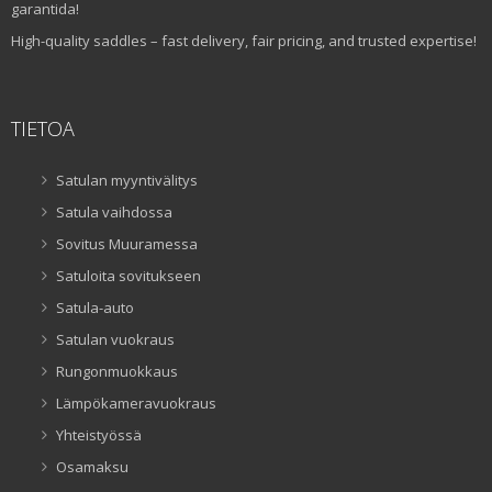
garantida!
High-quality saddles – fast delivery, fair pricing, and trusted expertise!
TIETOA
Satulan myyntivälitys
Satula vaihdossa
Sovitus Muuramessa
Satuloita sovitukseen
Satula-auto
Satulan vuokraus
Rungonmuokkaus
Lämpökameravuokraus
Yhteistyössä
Osamaksu