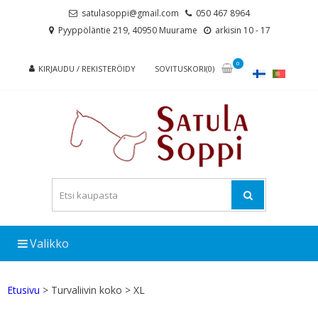
Skip
Skip
satulasoppi@gmail.com
050 467 8964
to
to
Pyyppöläntie 219, 40950 Muurame
arkisin 10 - 17
navigation
content
0
KIRJAUDU / REKISTERÖIDY
SOVITUSKORI(0)
Valikko
Etusivu
> Turvaliivin koko > XL