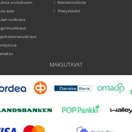
uloita sovitukseen
Rekisteriseloste
ula-auto
Yhteystiedot
ulan vuokraus
ngonmuokkaus
mpökameravuokraus
eistyössä
amaksu
MAKSUTAVAT