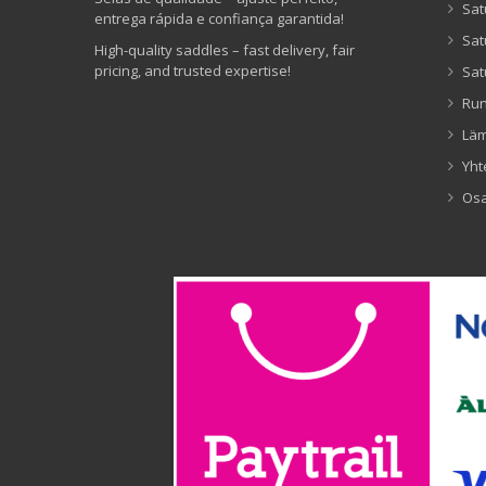
Sat
entrega rápida e confiança garantida!
Sat
High-quality saddles – fast delivery, fair
pricing, and trusted expertise!
Sat
Ru
Lä
Yht
Os