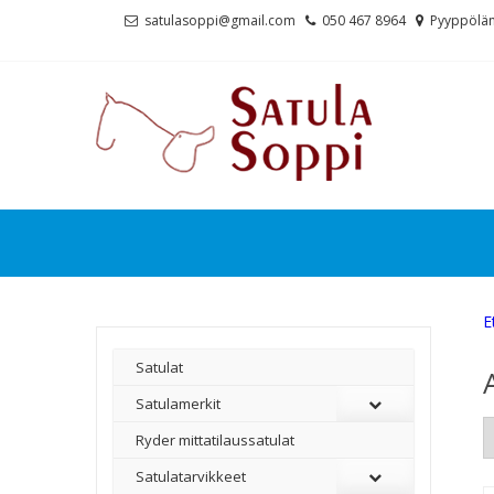
Skip
Skip
satulasoppi@gmail.com
050 467 8964
Pyyppölän
to
to
navigation
content
E
Satulat
Satulamerkit
Ryder mittatilaussatulat
Satulatarvikkeet
–