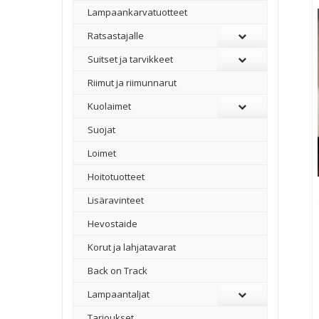
Lampaankarvatuotteet
Ratsastajalle
Suitset ja tarvikkeet
Riimut ja riimunnarut
Kuolaimet
Suojat
Loimet
Hoitotuotteet
Lisäravinteet
Hevostaide
Korut ja lahjatavarat
Back on Track
Lampaantaljat
Tarjoukset