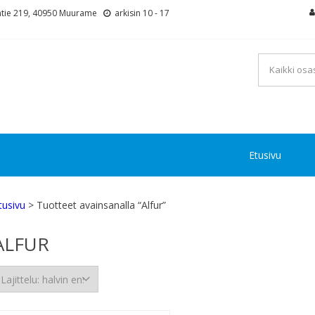
tie 219, 40950 Muurame
arkisin 10 - 17
Etusivu
tusivu
> Tuotteet avainsanalla “Alfur”
ALFUR