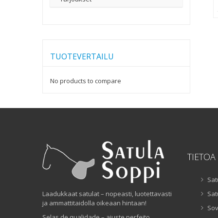
TUOTEVERTAILU
No products to compare
TIETOA
Sat
Laadukkaat satulat – nopeasti, luotettavasti
Sat
ja ammattitaidolla oikeaan hintaan!
Sov
Selas de qualidade – ajuste perfeito,