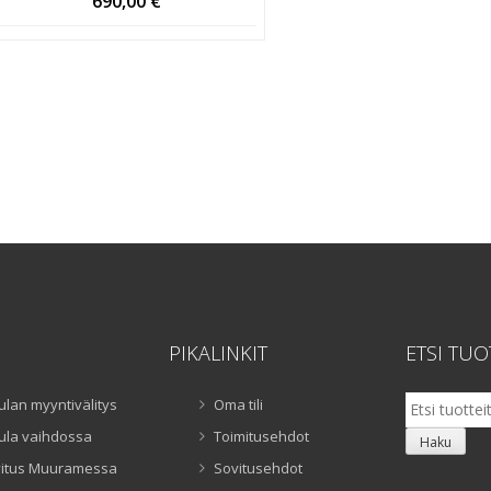
690,00
€
PIKALINKIT
ETSI TUO
Etsi:
ulan myyntivälitys
Oma tili
ula vaihdossa
Toimitusehdot
Haku
itus Muuramessa
Sovitusehdot