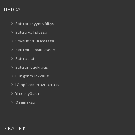
TIETOA
Satulan myyntivälitys
Satula vaihdossa
Sovitus Muuramessa
Satuloita sovitukseen
Satula-auto
Satulan vuokraus
Rungonmuokkaus
Lämpökameravuokraus
Yhteistyössä
Osamaksu
PIKALINKIT