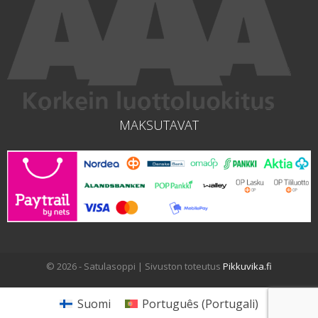
MAKSUTAVAT
© 2026 - Satulasoppi | Sivuston toteutus
Pikkuvika.fi
Suomi
Português
(
Portugali
)