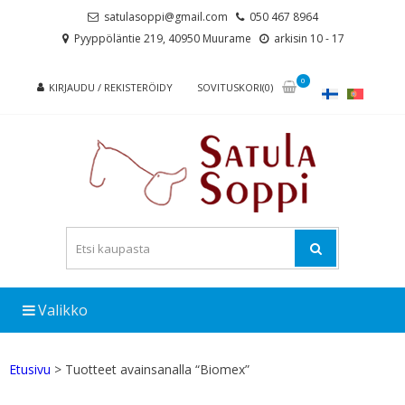
Skip
Skip
satulasoppi@gmail.com
050 467 8964
to
to
Pyyppöläntie 219, 40950 Muurame
arkisin 10 - 17
navigation
content
0
KIRJAUDU / REKISTERÖIDY
SOVITUSKORI(0)
Valikko
Etusivu
> Tuotteet avainsanalla “Biomex”