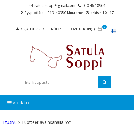
Skip
Skip
satulasoppi@gmail.com
050 467 8964
to
to
Pyyppöläntie 219, 40950 Muurame
arkisin 10 - 17
navigation
content
0
KIRJAUDU / REKISTERÖIDY
SOVITUSKORI(0)
Valikko
Etusivu
> Tuotteet avainsanalla “cc”