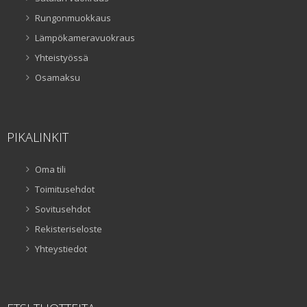
Rungonmuokkaus
Lämpökameravuokraus
Yhteistyössä
Osamaksu
PIKALINKIT
Oma tili
Toimitusehdot
Sovitusehdot
Rekisteriseloste
Yhteystiedot