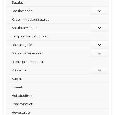
Satulat
Satulamerkit
Ryder mittatilaussatulat
Satulatarvikkeet
–
Lampaankarvatuotteet
Ratsastajalle
Suitset ja tarvikkeet
Riimut ja riimunnarut
Kuolaimet
Suojat
Loimet
Hoitotuotteet
Lisäravinteet
Hevostaide