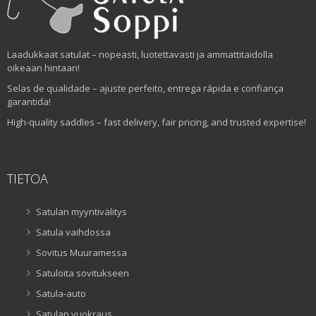
Laadukkaat satulat – nopeasti, luotettavasti ja ammattitaidolla
oikeaan hintaan!
Selas de qualidade – ajuste perfeito, entrega rápida e confiança
garantida!
High-quality saddles – fast delivery, fair pricing, and trusted expertise!
TIETOA
Satulan myyntivälitys
Satula vaihdossa
Sovitus Muuramessa
Satuloita sovitukseen
Satula-auto
Satulan vuokraus