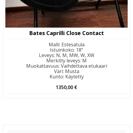
Bates Caprilli Close Contact
Malli
:
Estesatula
Istuinkoko
:
18"
Leveys
:
N, M, MW, W, XW
Merkitty leveys
:
M
Muokattavuus
:
Vaihdettava etukaari
Väri
:
Musta
Kunto
:
Käytetty
1350,00
€