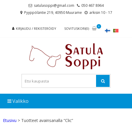
Skip
Skip
satulasoppi@gmail.com
050 467 8964
to
to
Pyyppöläntie 219, 40950 Muurame
arkisin 10 - 17
navigation
content
0
KIRJAUDU / REKISTERÖIDY
SOVITUSKORI(0)
Valikko
Etusivu
> Tuotteet avainsanalla “Clic”