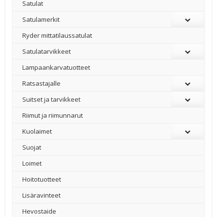
Satulat
Satulamerkit
Ryder mittatilaussatulat
Satulatarvikkeet
–
Lampaankarvatuotteet
Ratsastajalle
Suitset ja tarvikkeet
Riimut ja riimunnarut
Kuolaimet
Suojat
Loimet
Hoitotuotteet
Lisäravinteet
Hevostaide