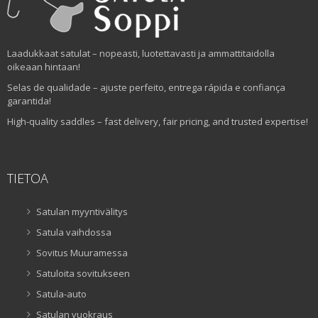
Laadukkaat satulat – nopeasti, luotettavasti ja ammattitaidolla
oikeaan hintaan!
Selas de qualidade – ajuste perfeito, entrega rápida e confiança
garantida!
High-quality saddles – fast delivery, fair pricing, and trusted expertise!
TIETOA
Satulan myyntivälitys
Satula vaihdossa
Sovitus Muuramessa
Satuloita sovitukseen
Satula-auto
Satulan vuokraus