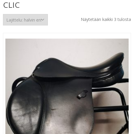
CLIC
H
Näytetään kaikki 3 tulosta
e