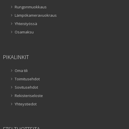
Rungonmuokkaus
Lämpökameravuokraus
Yhteistyössä
Osamaksu
PIKALINKIT
Oma tili
Toimitusehdot
Sovitusehdot
Rekisteriseloste
Yhteystiedot