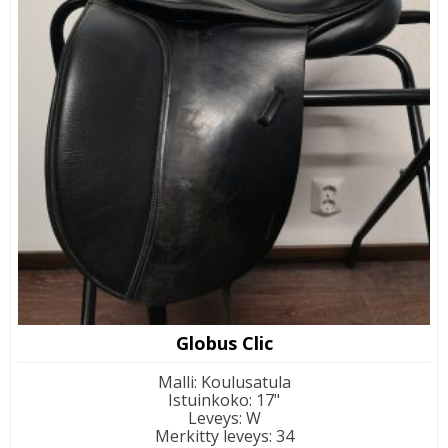
Globus Clic
Malli
:
Koulusatula
Istuinkoko
:
17"
Leveys
:
W
Merkitty leveys
:
34