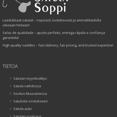
Laadukkaat satulat – nopeasti, luotettavasti ja ammattitaidolla
oikeaan hintaan!
Selas de qualidade – ajuste perfeito, entrega rápida e confiança
garantida!
High-quality saddles – fast delivery, fair pricing, and trusted expertise!
TIETOA
Satulan myyntivälitys
Satula vaihdossa
Sovitus Muuramessa
Satuloita sovitukseen
Satula-auto
Satulan vuokraus