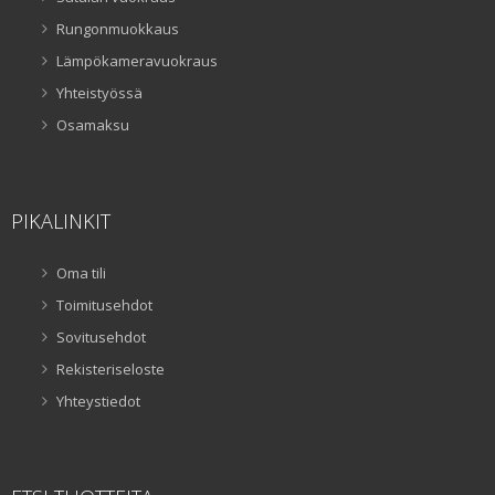
Rungonmuokkaus
Lämpökameravuokraus
Yhteistyössä
Osamaksu
PIKALINKIT
Oma tili
Toimitusehdot
Sovitusehdot
Rekisteriseloste
Yhteystiedot