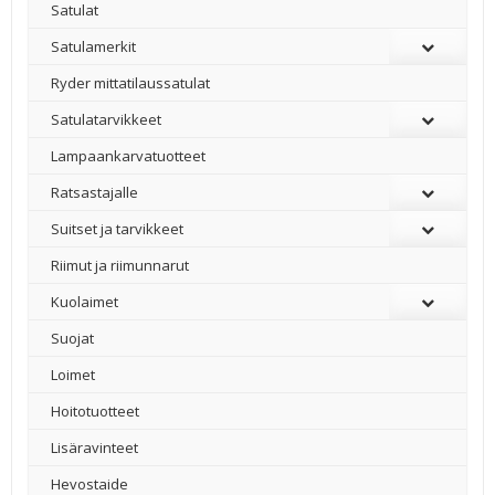
Satulat
Satulamerkit
Ryder mittatilaussatulat
Satulatarvikkeet
–
Lampaankarvatuotteet
Ratsastajalle
Suitset ja tarvikkeet
Riimut ja riimunnarut
Kuolaimet
Suojat
Loimet
Hoitotuotteet
Lisäravinteet
Hevostaide