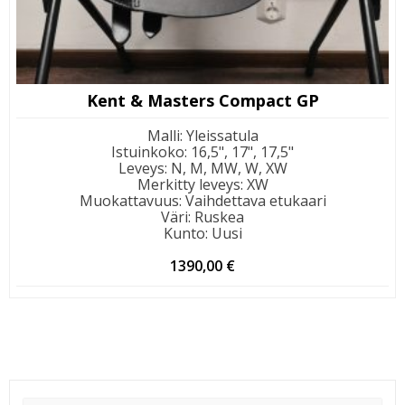
Kent & Masters Compact GP
Malli
:
Yleissatula
Istuinkoko
:
16,5", 17", 17,5"
Leveys
:
N, M, MW, W, XW
Merkitty leveys
:
XW
Muokattavuus
:
Vaihdettava etukaari
Väri
:
Ruskea
Kunto
:
Uusi
1390,00
€