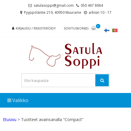
Skip
Skip
satulasoppi@gmail.com
050 467 8964
to
to
Pyyppöläntie 219, 40950 Muurame
arkisin 10 - 17
navigation
content
0
KIRJAUDU / REKISTERÖIDY
SOVITUSKORI(0)
Valikko
Etusivu
> Tuotteet avainsanalla “Compact”