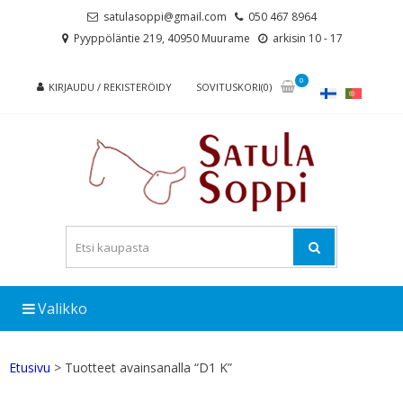
Skip
Skip
satulasoppi@gmail.com
050 467 8964
to
to
Pyyppöläntie 219, 40950 Muurame
arkisin 10 - 17
navigation
content
0
KIRJAUDU / REKISTERÖIDY
SOVITUSKORI(0)
Valikko
Etusivu
> Tuotteet avainsanalla “D1 K”