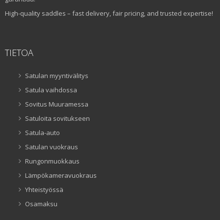
High-quality saddles – fast delivery, fair pricing, and trusted expertise!
TIETOA
Satulan myyntivälitys
Satula vaihdossa
Sovitus Muuramessa
Satuloita sovitukseen
Satula-auto
Satulan vuokraus
Rungonmuokkaus
Lämpökameravuokraus
Yhteistyössä
Osamaksu