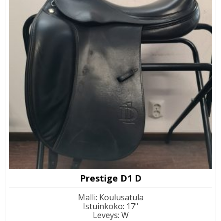
Prestige D1 D
Malli
:
Koulusatula
Istuinkoko
:
17"
Leveys
:
W