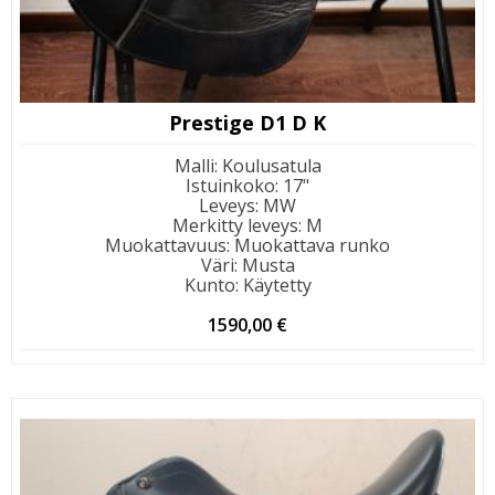
Prestige D1 D K
Malli
:
Koulusatula
Istuinkoko
:
17"
Leveys
:
MW
Merkitty leveys
:
M
Muokattavuus
:
Muokattava runko
Väri
:
Musta
Kunto
:
Käytetty
1590,00
€