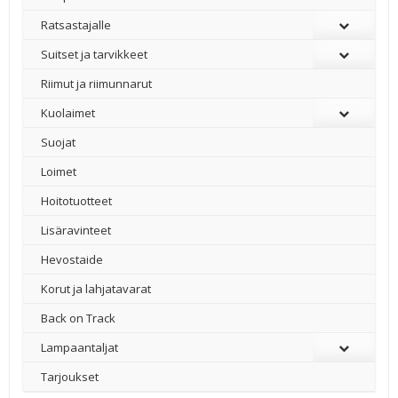
Ratsastajalle
Suitset ja tarvikkeet
Riimut ja riimunnarut
Kuolaimet
Suojat
Loimet
Hoitotuotteet
Lisäravinteet
Hevostaide
Korut ja lahjatavarat
Back on Track
Lampaantaljat
Tarjoukset