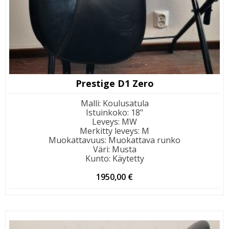
Prestige D1 Zero
Malli
:
Koulusatula
Istuinkoko
:
18"
Leveys
:
MW
Merkitty leveys
:
M
Muokattavuus
:
Muokattava runko
Väri
:
Musta
Kunto
:
Käytetty
1950,00
€