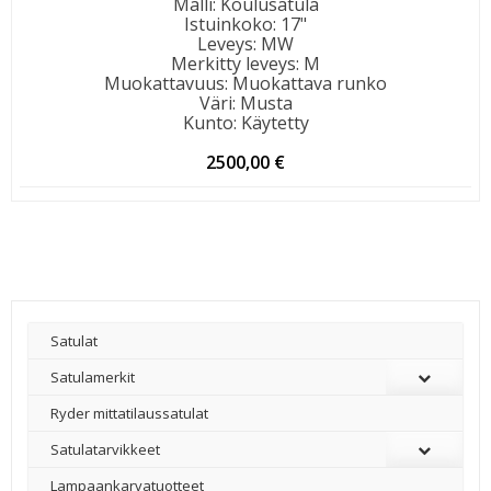
Malli
:
Koulusatula
Istuinkoko
:
17"
Leveys
:
MW
Merkitty leveys
:
M
Muokattavuus
:
Muokattava runko
Väri
:
Musta
Kunto
:
Käytetty
2500,00
€
Satulat
Satulamerkit
Ryder mittatilaussatulat
Satulatarvikkeet
–
Lampaankarvatuotteet