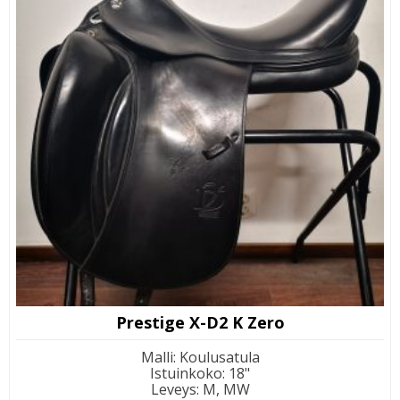
Prestige X-D2 K Zero
Malli
:
Koulusatula
Istuinkoko
:
18"
Leveys
:
M, MW