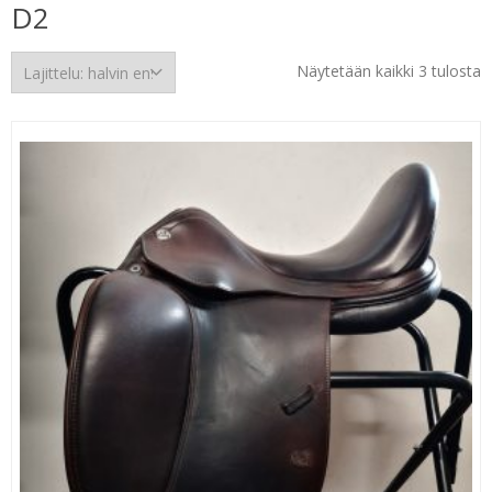
D2
H
Näytetään kaikki 3 tulosta
e