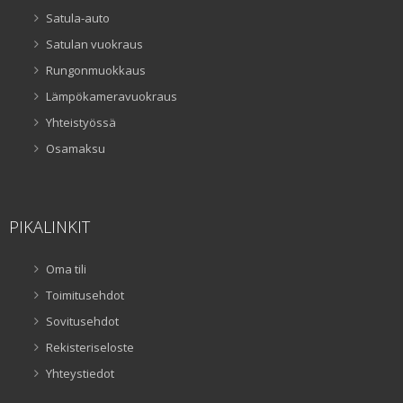
Satula-auto
Satulan vuokraus
Rungonmuokkaus
Lämpökameravuokraus
Yhteistyössä
Osamaksu
PIKALINKIT
Oma tili
Toimitusehdot
Sovitusehdot
Rekisteriseloste
Yhteystiedot