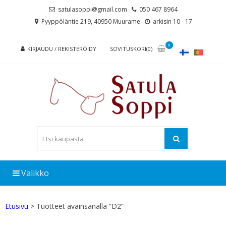
Skip
Skip
satulasoppi@gmail.com
050 467 8964
to
to
Pyyppöläntie 219, 40950 Muurame
arkisin 10 - 17
navigation
content
0
KIRJAUDU / REKISTERÖIDY
SOVITUSKORI(0)
Valikko
Etusivu
> Tuotteet avainsanalla “D2”