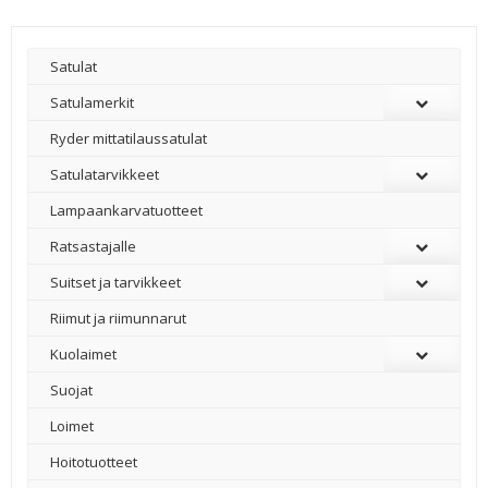
Satulat
Satulamerkit
Ryder mittatilaussatulat
Satulatarvikkeet
–
Lampaankarvatuotteet
Ratsastajalle
Suitset ja tarvikkeet
Riimut ja riimunnarut
Kuolaimet
Suojat
Loimet
Hoitotuotteet