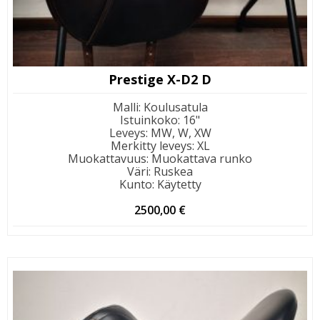
Prestige X-D2 D
Malli
:
Koulusatula
Istuinkoko
:
16"
Leveys
:
MW, W, XW
Merkitty leveys
:
XL
Muokattavuus
:
Muokattava runko
Väri
:
Ruskea
Kunto
:
Käytetty
2500,00
€