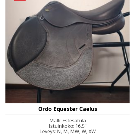
Ordo Equester Caelus
Malli
:
Estesatula
Istuinkoko
:
16,5"
Leveys
:
N, M, MW, W, XW