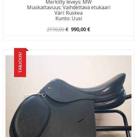
Merkitty leveys
:
MW
Muokattavuus
:
Vaihdettava etukaari
Väri
:
Ruskea
Kunto
:
Uusi
Alkuperäinen
Nykyinen
2190,00
€
990,00
€
hinta
hinta
oli:
on:
2190,00 €.
990,00 €.
TARJOUS!