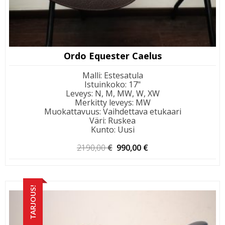
Ordo Equester Caelus
Malli
:
Estesatula
Istuinkoko
:
17"
Leveys
:
N, M, MW, W, XW
Merkitty leveys
:
MW
Muokattavuus
:
Vaihdettava etukaari
Väri
:
Ruskea
Kunto
:
Uusi
Alkuperäinen
Nykyinen
2190,00
€
990,00
€
hinta
hinta
oli:
on:
2190,00 €.
990,00 €.
TARJOUS!