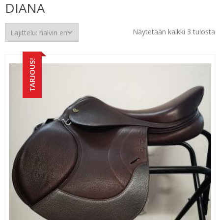
DIANA
H
Näytetään kaikki 3 tulosta
e
TARJOUS!