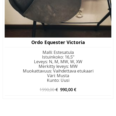
Ordo Equester Victoria
Malli
:
Estesatula
Istuinkoko
:
16,5"
Leveys
:
N, M, MW, W, XW
Merkitty leveys
:
MW
Muokattavuus
:
Vaihdettava etukaari
Väri
:
Musta
Kunto
:
Uusi
Alkuperäinen
Nykyinen
1990,00
€
990,00
€
hinta
hinta
oli:
on:
1990,00 €.
990,00 €.