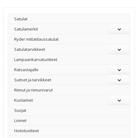
Satulat
Satulamerkit
Ryder mittatilaussatulat
Satulatarvikkeet
–
Lampaankarvatuotteet
Ratsastajalle
Suitset ja tarvikkeet
Riimut ja riimunnarut
Kuolaimet
Suojat
Loimet
Hoitotuotteet