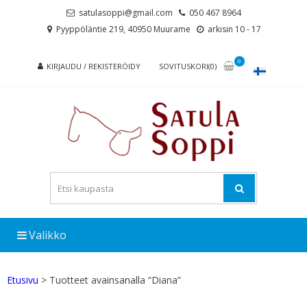
Skip
Skip
satulasoppi@gmail.com
050 467 8964
to
to
Pyyppöläntie 219, 40950 Muurame
arkisin 10 - 17
navigation
content
0
KIRJAUDU / REKISTERÖIDY
SOVITUSKORI(0)
Valikko
Etusivu
> Tuotteet avainsanalla “Diana”