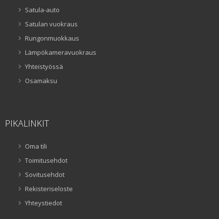
Satula-auto
Satulan vuokraus
Rungonmuokkaus
Lämpökameravuokraus
Yhteistyössä
Osamaksu
PIKALINKIT
Oma tili
Toimitusehdot
Sovitusehdot
Rekisteriseloste
Yhteystiedot