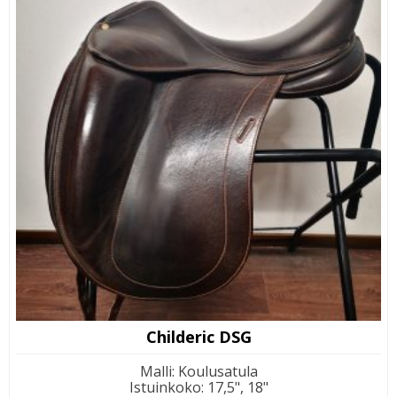
Childeric DSG
Malli
:
Koulusatula
Istuinkoko
:
17,5", 18"