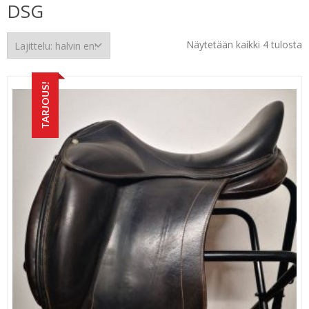
DSG
H
Näytetään kaikki 4 tulosta
e
TARJOUS!