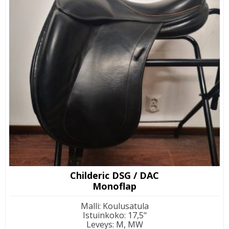
Childeric DSG / DAC
Monoflap
Malli
:
Koulusatula
Istuinkoko
:
17,5"
Leveys
:
M, MW