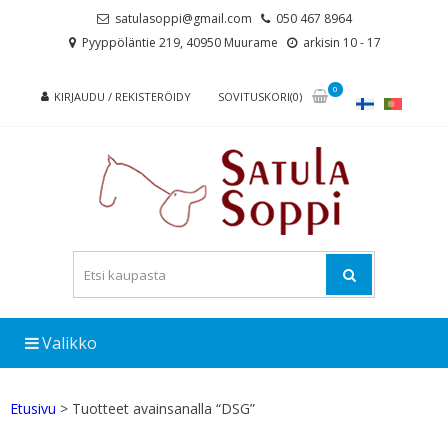
Skip
Skip
satulasoppi@gmail.com
050 467 8964
to
to
Pyyppöläntie 219, 40950 Muurame
arkisin 10 - 17
navigation
content
0
KIRJAUDU / REKISTERÖIDY
SOVITUSKORI(0)
Valikko
Etusivu
> Tuotteet avainsanalla “DSG”