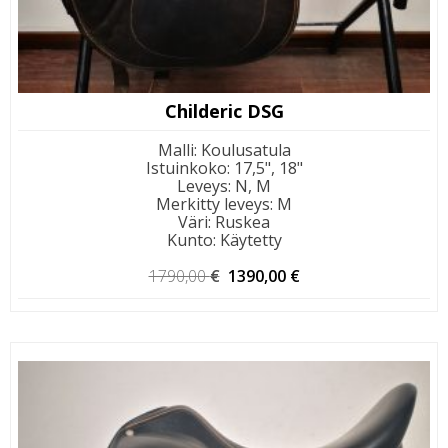
Childeric DSG
Malli
:
Koulusatula
Istuinkoko
:
17,5", 18"
Leveys
:
N, M
Merkitty leveys
:
M
Väri
:
Ruskea
Kunto
:
Käytetty
Alkuperäinen
Nykyinen
1790,00
€
1390,00
€
hinta
hinta
oli:
on:
1790,00 €.
1390,00 €.