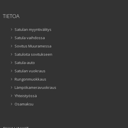
TIETOA
Satulan myyntivälitys
Satula vaihdossa
Sovitus Muuramessa
Satuloita sovitukseen
Satula-auto
Satulan vuokraus
Rungonmuokkaus
Lämpökameravuokraus
Yhteistyössä
Osamaksu