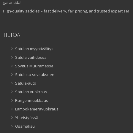
garantida!
High-quality saddles – fast delivery, fair pricing, and trusted expertise!
TIETOA
Satulan myyntivälitys
Satula vaihdossa
Sovitus Muuramessa
Satuloita sovitukseen
Satula-auto
Satulan vuokraus
Rungonmuokkaus
Lämpökameravuokraus
Yhteistyössä
Osamaksu