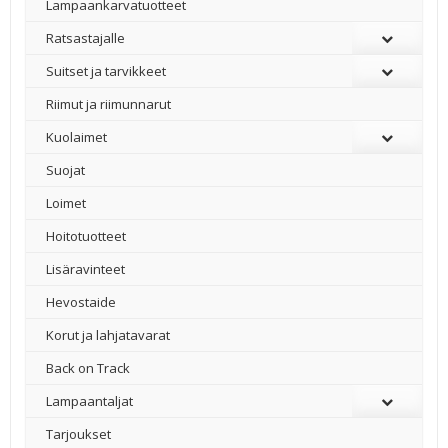
Lampaankarvatuotteet
Ratsastajalle
Suitset ja tarvikkeet
Riimut ja riimunnarut
Kuolaimet
Suojat
Loimet
Hoitotuotteet
Lisäravinteet
Hevostaide
Korut ja lahjatavarat
Back on Track
Lampaantaljat
Tarjoukset