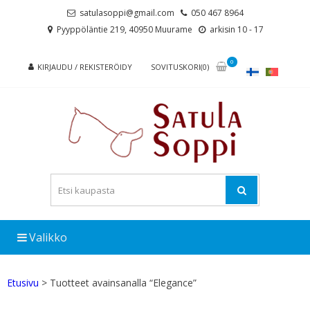
Skip
Skip
satulasoppi@gmail.com
050 467 8964
to
to
Pyyppöläntie 219, 40950 Muurame
arkisin 10 - 17
navigation
content
0
KIRJAUDU / REKISTERÖIDY
SOVITUSKORI(0)
Valikko
Etusivu
> Tuotteet avainsanalla “Elegance”