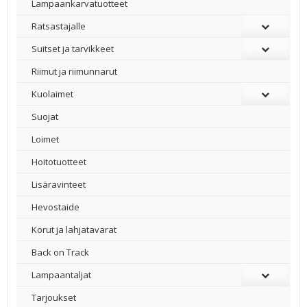
Lampaankarvatuotteet
Ratsastajalle
Suitset ja tarvikkeet
Riimut ja riimunnarut
Kuolaimet
Suojat
Loimet
Hoitotuotteet
Lisäravinteet
Hevostaide
Korut ja lahjatavarat
Back on Track
Lampaantaljat
Tarjoukset