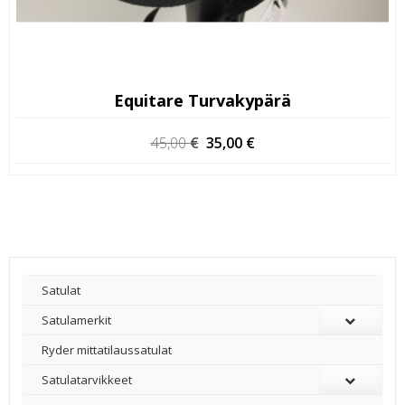
Equitare Turvakypärä
Alkuperäinen
Nykyinen
45,00
€
35,00
€
hinta
hinta
oli:
on:
45,00 €.
35,00 €.
Satulat
Satulamerkit
Ryder mittatilaussatulat
Satulatarvikkeet
–