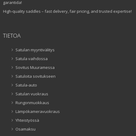
garantida!
High-quality saddles – fast delivery, fair pricing, and trusted expertise!
TIETOA
Satulan myyntivälitys
Satula vaihdossa
Sovitus Muuramessa
Satuloita sovitukseen
Satula-auto
Satulan vuokraus
Rungonmuokkaus
Lämpökameravuokraus
Yhteistyössä
Osamaksu