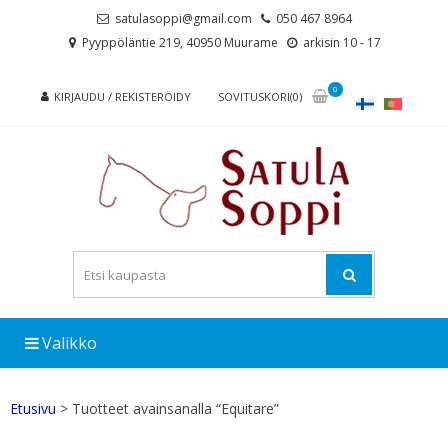
Skip
Skip
satulasoppi@gmail.com
050 467 8964
to
to
Pyyppöläntie 219, 40950 Muurame
arkisin 10 - 17
navigation
content
0
KIRJAUDU / REKISTERÖIDY
SOVITUSKORI(0)
Valikko
Etusivu
> Tuotteet avainsanalla “Equitare”