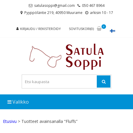
Skip
Skip
satulasoppi@gmail.com
050 467 8964
to
to
Pyyppöläntie 219, 40950 Muurame
arkisin 10 - 17
navigation
content
0
KIRJAUDU / REKISTERÖIDY
SOVITUSKORI(0)
Valikko
Etusivu
> Tuotteet avainsanalla “Fluffs”