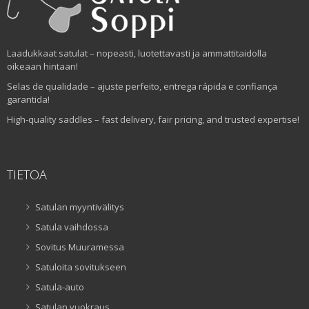
Laadukkaat satulat – nopeasti, luotettavasti ja ammattitaidolla
oikeaan hintaan!
Selas de qualidade – ajuste perfeito, entrega rápida e confiança
garantida!
High-quality saddles – fast delivery, fair pricing, and trusted expertise!
TIETOA
Satulan myyntivälitys
Satula vaihdossa
Sovitus Muuramessa
Satuloita sovitukseen
Satula-auto
Satulan vuokraus