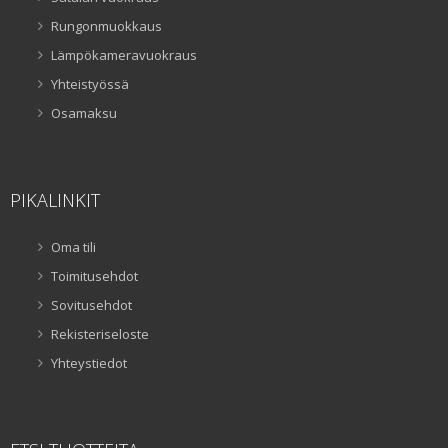
Rungonmuokkaus
Lämpökameravuokraus
Yhteistyössä
Osamaksu
PIKALINKIT
Oma tili
Toimitusehdot
Sovitusehdot
Rekisteriseloste
Yhteystiedot