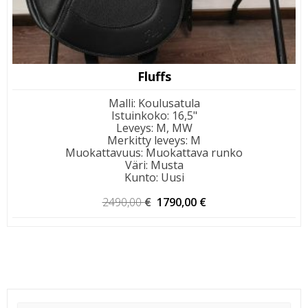
Fluffs
Malli
:
Koulusatula
Istuinkoko
:
16,5"
Leveys
:
M, MW
Merkitty leveys
:
M
Muokattavuus
:
Muokattava runko
Väri
:
Musta
Kunto
:
Uusi
Alkuperäinen
Nykyinen
2490,00
€
1790,00
€
hinta
hinta
oli:
on:
2490,00 €.
1790,00 €.