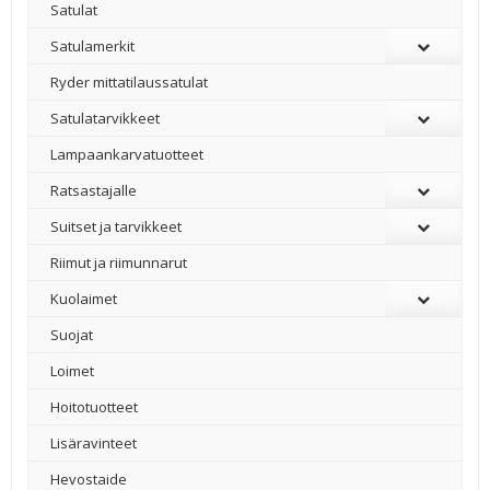
Satulat
Satulamerkit
Ryder mittatilaussatulat
Satulatarvikkeet
–
Lampaankarvatuotteet
Ratsastajalle
Suitset ja tarvikkeet
Riimut ja riimunnarut
Kuolaimet
Suojat
Loimet
Hoitotuotteet
Lisäravinteet
Hevostaide