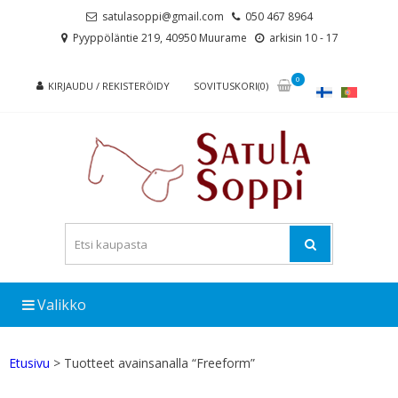
Skip
Skip
satulasoppi@gmail.com
050 467 8964
to
to
Pyyppöläntie 219, 40950 Muurame
arkisin 10 - 17
navigation
content
0
KIRJAUDU / REKISTERÖIDY
SOVITUSKORI(0)
Valikko
Etusivu
> Tuotteet avainsanalla “Freeform”