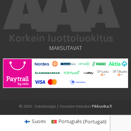
MAKSUTAVAT
© 2026 - Satulasoppi | Sivuston toteutus
Pikkuvika.fi
Suomi
Português
(
Portugali
)