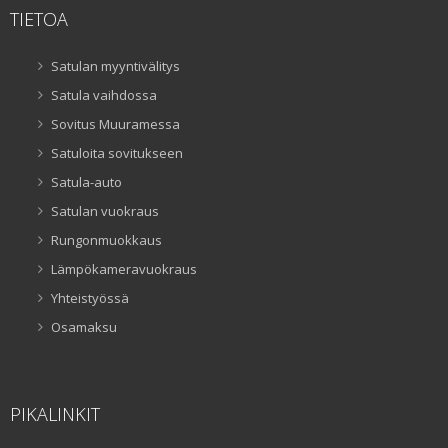
TIETOA
Satulan myyntivälitys
Satula vaihdossa
Sovitus Muuramessa
Satuloita sovitukseen
Satula-auto
Satulan vuokraus
Rungonmuokkaus
Lämpökameravuokraus
Yhteistyössä
Osamaksu
PIKALINKIT