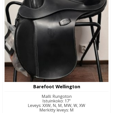
Barefoot Wellington
Malli
:
Rungoton
Istuinkoko
:
17"
Leveys
:
XXW, N, M, MW, W, XW
Merkitty leveys
:
M