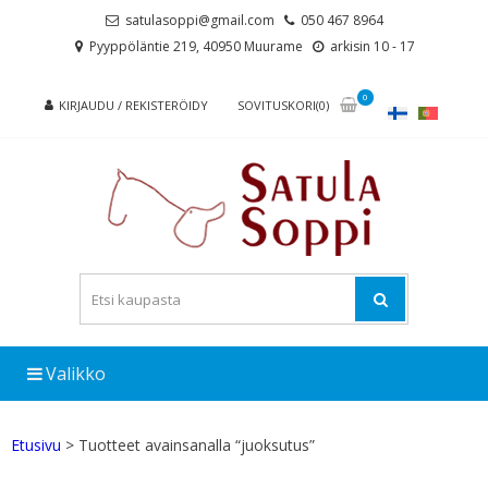
Skip
Skip
satulasoppi@gmail.com
050 467 8964
to
to
Pyyppöläntie 219, 40950 Muurame
arkisin 10 - 17
navigation
content
0
KIRJAUDU / REKISTERÖIDY
SOVITUSKORI(0)
Valikko
Etusivu
> Tuotteet avainsanalla “juoksutus”