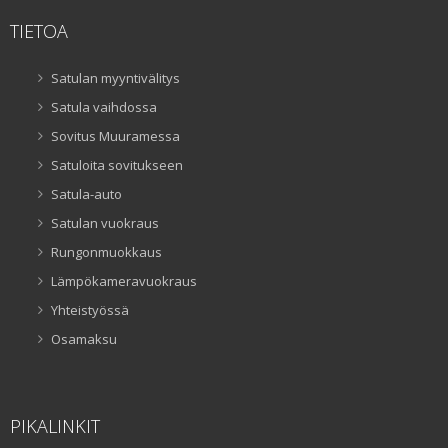
TIETOA
Satulan myyntivälitys
Satula vaihdossa
Sovitus Muuramessa
Satuloita sovitukseen
Satula-auto
Satulan vuokraus
Rungonmuokkaus
Lämpökameravuokraus
Yhteistyössä
Osamaksu
PIKALINKIT