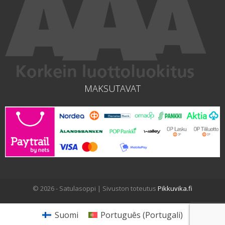
MAKSUTAVAT
© 2026 - Satulasoppi | Sivuston toteutus
Pikkuvika.fi
Suomi
Português
(
Portugali
)