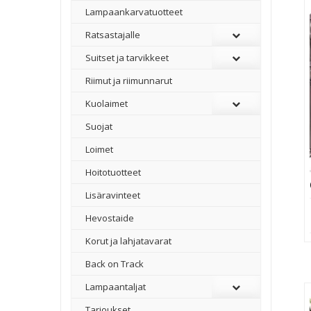
Lampaankarvatuotteet
Ratsastajalle
Suitset ja tarvikkeet
Riimut ja riimunnarut
Kuolaimet
Suojat
Loimet
Hoitotuotteet
Lisäravinteet
Hevostaide
Korut ja lahjatavarat
Back on Track
Lampaantaljat
Tarjoukset