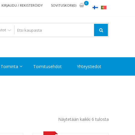
0
KIRJAUDU / REKISTERÖIDY
SOVITUSKORI(0)
Toiminta
Toimitusehdot
Yhteystiedot
Halvin
Näytetään kaikki 6 tulosta
ensin