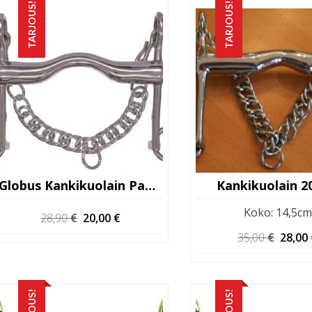
TARJOUS!
TARJOUS!
Globus Kankikuolain Paksu
Kankikuolain 
Koko
:
14,5cm
Alkuperäinen
Nykyinen
28,90
€
20,00
€
hinta
hinta
Alkup
35,00
€
28,00
oli:
on:
hinta
28,90 €.
20,00 €.
oli:
35,00 