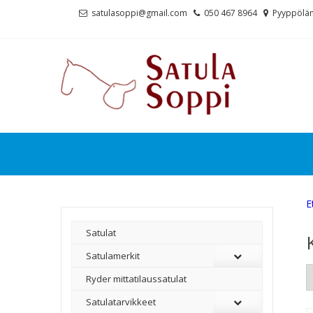
Skip
Skip
satulasoppi@gmail.com
050 467 8964
Pyyppölän
to
to
navigation
content
E
Satulat
Satulamerkit
Ryder mittatilaussatulat
Satulatarvikkeet
–