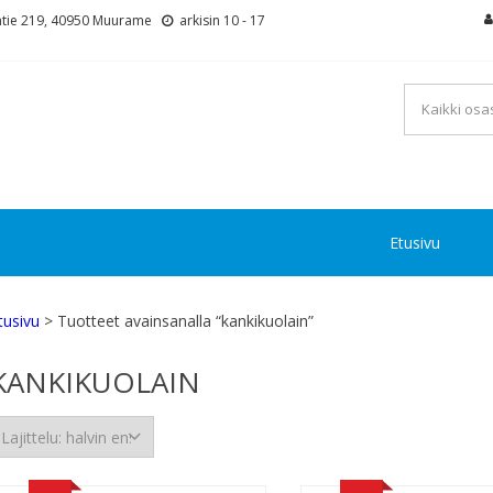
tie 219, 40950 Muurame
arkisin 10 - 17
Etusivu
tusivu
> Tuotteet avainsanalla “kankikuolain”
KANKIKUOLAIN