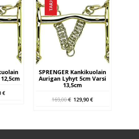
TARJOUS!
uolain
SPRENGER Kankikuolain
 12,5cm
Aurigan Lyhyt 5cm Varsi
13,5cm
eräinen
Nykyinen
0
€
Alkuperäinen
Nykyinen
169,00
€
129,90
€
hinta
hinta
hinta
on:
oli:
on:
 €.
119,90 €.
169,00 €.
129,90 €.