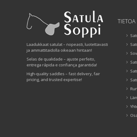
TIETOA
Sat
Laadukkaat satulat – nopeasti, luotettavasti
Sat
ja ammattitaidolla oikeaan hintaan!
Sov
Selas de qualidade – ajuste perfeito,
Sat
entrega rápida e confiança garantida!
Sat
High-quality saddles – fast delivery, fair
pricing, and trusted expertise!
Sat
Ru
Lä
Yht
Os