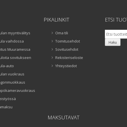
PIKALINKIT
ETSI TUO
Etsi:
ulan myyntivälitys
Oma tili
ula vaihdossa
Toimitusehdot
Haku
itus Muuramessa
Sovitusehdot
uloita sovitukseen
Rekisteriseloste
ula-auto
Yhteystiedot
ulan vuokraus
ngonmuokkaus
mpökameravuokraus
eistyössä
amaksu
MAKSUTAVAT