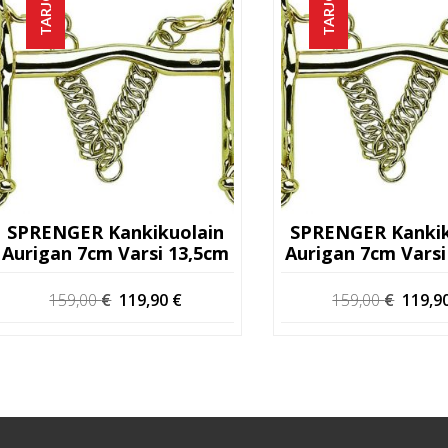
TARJOUS!
TARJOUS!
SPRENGER Kankikuolain
SPRENGER Kankik
Aurigan 7cm Varsi 13,5cm
Aurigan 7cm Varsi
Alkuperäinen
Nykyinen
Alkup
159,00
€
119,90
€
159,00
€
119,9
hinta
hinta
hinta
oli:
on:
oli:
159,00 €.
119,90 €.
159,00