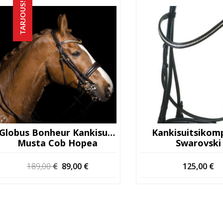
TARJOUS!
Globus Bonheur Kankisuitset
Kankisuitsikomp
Musta Cob Hopea
Swarovski
Alkuperäinen
Nykyinen
189,00
€
89,00
€
125,00
€
hinta
hinta
oli:
on:
189,00 €.
89,00 €.