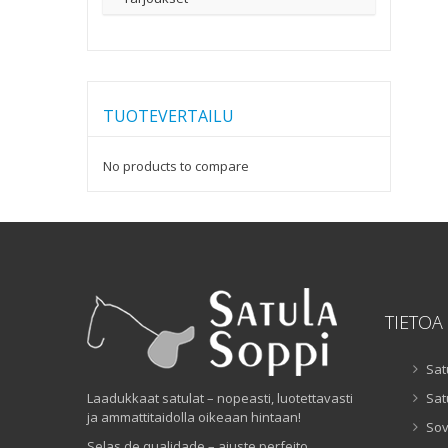
TUOTEVERTAILU
No products to compare
TIETOA
Sat
Laadukkaat satulat – nopeasti, luotettavasti
Sat
ja ammattitaidolla oikeaan hintaan!
Sov
Selas de qualidade – ajuste perfeito,