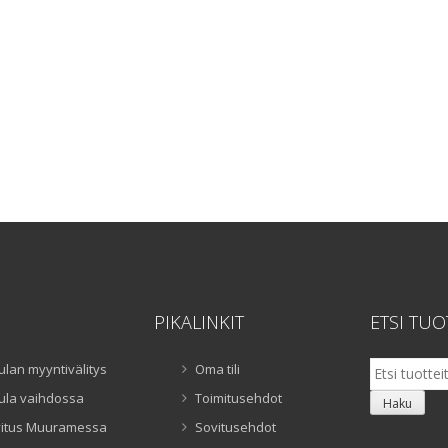
PIKALINKIT
ETSI TUO
Etsi:
ulan myyntivälitys
Oma tili
ula vaihdossa
Toimitusehdot
Haku
itus Muuramessa
Sovitusehdot