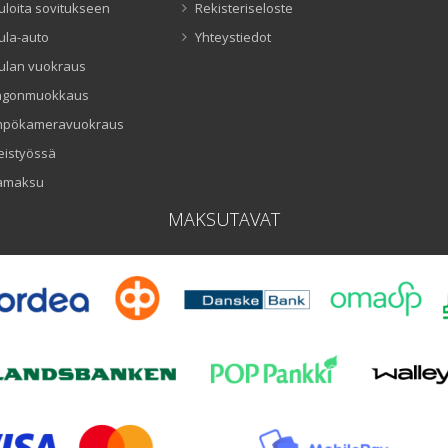
uloita sovitukseen
Rekisteriseloste
ula-auto
Yhteystiedot
ulan vuokraus
ngonmuokkaus
mpökameravuokraus
eistyössä
amaksu
MAKSUTAVAT