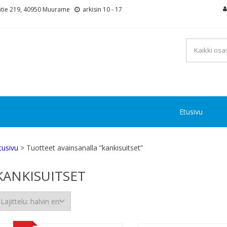
tie 219, 40950 Muurame
arkisin 10 - 17
Etusivu
tusivu
> Tuotteet avainsanalla “kankisuitset”
KANKISUITSET