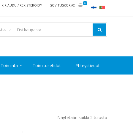
0
KIRJAUDU / REKISTERÖIDY
SOVITUSKORI(0)
Toiminta
Toimitusehdot
Yhteystiedot
Halvin
Näytetään kaikki 2 tulosta
ensin