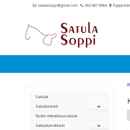
Skip
Skip
satulasoppi@gmail.com
050 467 8964
Pyyppölän
to
to
navigation
content
E
Satulat
Satulamerkit
Ryder mittatilaussatulat
Satulatarvikkeet
–