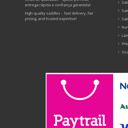
Sat
entrega rápida e confiança garantida!
Sat
High-quality saddles – fast delivery, fair
pricing, and trusted expertise!
Sat
Ru
Lä
Yht
Os