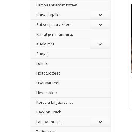
Lampaankarvatuotteet
Ratsastajalle
Suitset ja tarvikkeet
Riimut ja riimunnarut
Kuolaimet
Suojat
Loimet
Hoitotuotteet
Lisäravinteet
Hevostaide
Korut ja lahjatavarat
Back on Track
Lampaantaljat
Tarjoukset