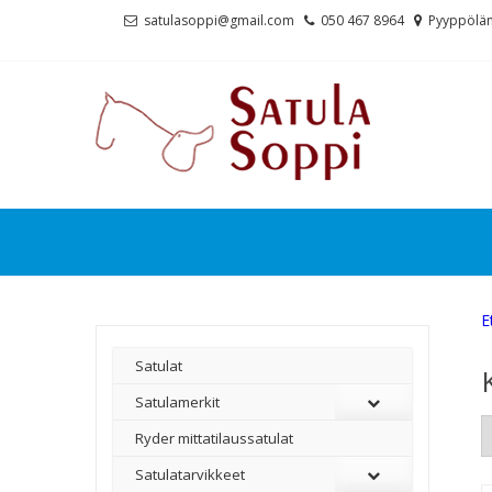
Skip
Skip
satulasoppi@gmail.com
050 467 8964
Pyyppölän
to
to
navigation
content
E
Satulat
Satulamerkit
Ryder mittatilaussatulat
Satulatarvikkeet
–