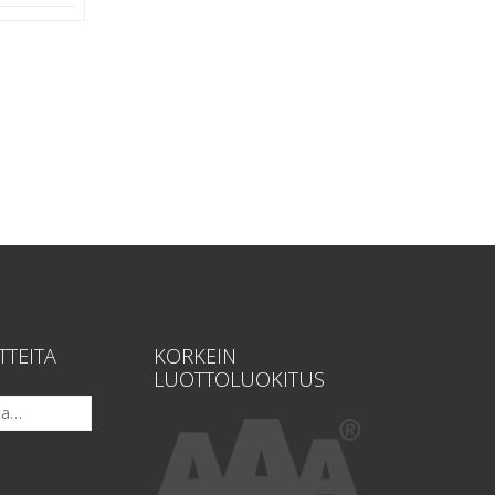
hinta
on:
0 €.
2500,00 €.
TTEITA
KORKEIN
LUOTTOLUOKITUS