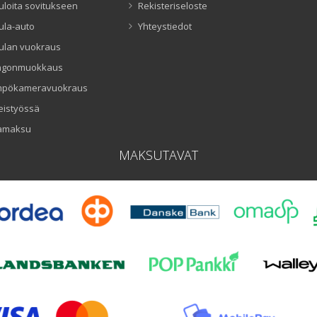
uloita sovitukseen
Rekisteriseloste
ula-auto
Yhteystiedot
ulan vuokraus
ngonmuokkaus
mpökameravuokraus
eistyössä
amaksu
MAKSUTAVAT