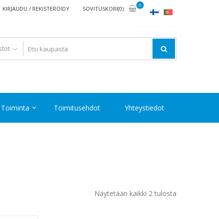
0
KIRJAUDU / REKISTERÖIDY
SOVITUSKORI(0)
Toiminta
Toimitusehdot
Yhteystiedot
Halvin
Näytetään kaikki 2 tulosta
ensin