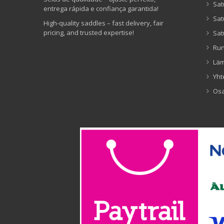
Sat
entrega rápida e confiança garantida!
Sat
High-quality saddles – fast delivery, fair
pricing, and trusted expertise!
Sat
Ru
Lä
Yht
Os