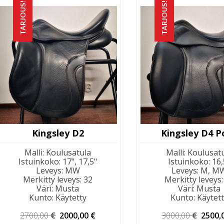
TARJOUS!
TARJOUS!
Kingsley D2
Kingsley D4 P
Malli
:
Koulusatula
Malli
:
Koulusat
Istuinkoko
:
17", 17,5"
Istuinkoko
:
16,
Leveys
:
MW
Leveys
:
M, M
Merkitty leveys
:
32
Merkitty leveys
Väri
:
Musta
Väri
:
Musta
Kunto
:
Käytetty
Kunto
:
Käytet
Alkuperäinen
Nykyinen
Alkup
2700,00
€
2000,00
€
3000,00
€
2500,