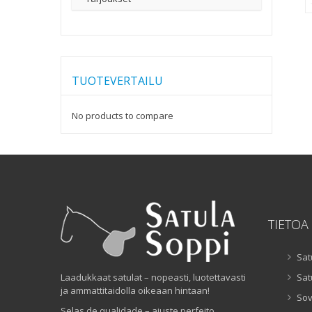
TUOTEVERTAILU
No products to compare
TIETOA
Sat
Laadukkaat satulat – nopeasti, luotettavasti
Sat
ja ammattitaidolla oikeaan hintaan!
Sov
Selas de qualidade – ajuste perfeito,