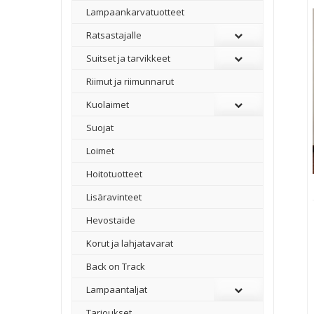
Lampaankarvatuotteet
Ratsastajalle
Suitset ja tarvikkeet
Riimut ja riimunnarut
Kuolaimet
Suojat
Loimet
Hoitotuotteet
Lisäravinteet
Hevostaide
Korut ja lahjatavarat
Back on Track
Lampaantaljat
Tarjoukset