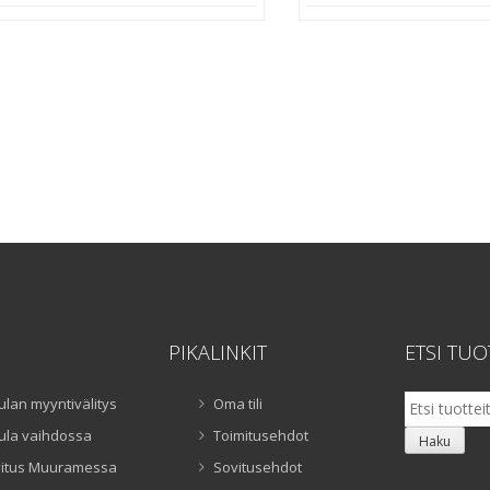
hinta
hinta
hinta
oli:
on:
oli:
2700,00 €.
2000,00 €.
3000,0
PIKALINKIT
ETSI TUO
Etsi:
ulan myyntivälitys
Oma tili
ula vaihdossa
Toimitusehdot
Haku
itus Muuramessa
Sovitusehdot