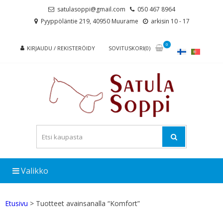
Skip
Skip
satulasoppi@gmail.com
050 467 8964
to
to
Pyyppöläntie 219, 40950 Muurame
arkisin 10 - 17
navigation
content
0
KIRJAUDU / REKISTERÖIDY
SOVITUSKORI(0)
Valikko
Etusivu
> Tuotteet avainsanalla “Komfort”