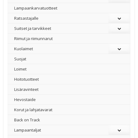
Lampaankarvatuotteet
Ratsastajalle
Suitset ja tarvikkeet
Riimut ja riimunnarut
Kuolaimet
Suojat
Loimet
Hoitotuotteet
Lisäravinteet
Hevostaide
Korut ja lahjatavarat
Back on Track
Lampaantaljat