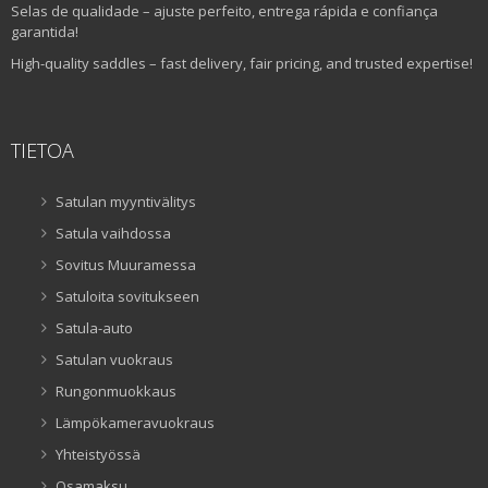
Selas de qualidade – ajuste perfeito, entrega rápida e confiança
garantida!
High-quality saddles – fast delivery, fair pricing, and trusted expertise!
TIETOA
Satulan myyntivälitys
Satula vaihdossa
Sovitus Muuramessa
Satuloita sovitukseen
Satula-auto
Satulan vuokraus
Rungonmuokkaus
Lämpökameravuokraus
Yhteistyössä
Osamaksu