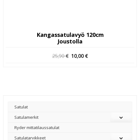
Kangassatulavyö 120cm
Joustolla
Alkuperäinen
Nykyinen
25,90
€
10,00
€
hinta
hinta
oli:
on:
25,90 €.
10,00 €.
Satulat
Satulamerkit
Ryder mittatilaussatulat
Satulatarvikkeet
–