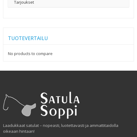
Tarjoukset
TUOTEVERTAILU
No products to compare
Laadukkaat satulat – nopeasti, luotettavasti ja ammattitaidolla
oikeaan hintaan!