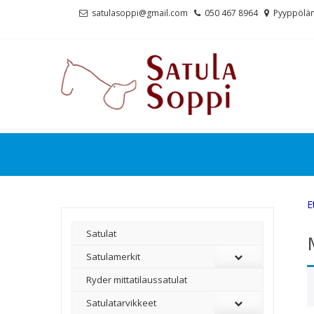
Skip
Skip
satulasoppi@gmail.com
050 467 8964
Pyyppölän
to
to
navigation
content
E
Satulat
Satulamerkit
Ryder mittatilaussatulat
Satulatarvikkeet
–