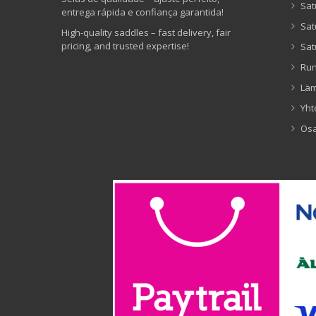
Sat
entrega rápida e confiança garantida!
Sat
High-quality saddles – fast delivery, fair
pricing, and trusted expertise!
Sat
Ru
Lä
Yht
Os