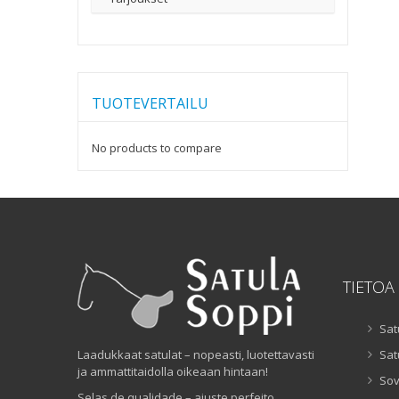
TUOTEVERTAILU
No products to compare
TIETOA
Sat
Laadukkaat satulat – nopeasti, luotettavasti
Sat
ja ammattitaidolla oikeaan hintaan!
Sov
Selas de qualidade – ajuste perfeito,