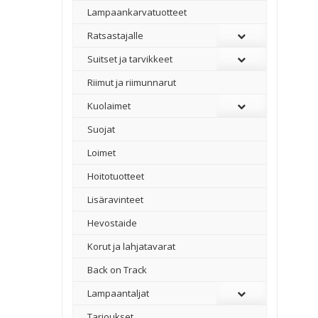
Lampaankarvatuotteet
Ratsastajalle
Suitset ja tarvikkeet
Riimut ja riimunnarut
Kuolaimet
Suojat
Loimet
Hoitotuotteet
Lisäravinteet
Hevostaide
Korut ja lahjatavarat
Back on Track
Lampaantaljat
Tarjoukset