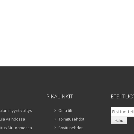
PIKALINKIT
ETSI TUO
Etsi:
ulan myyntivälitys
Oma tili
ula vaihdossa
Toimitusehdot
Haku
itus Muuramessa
Sovitusehdot