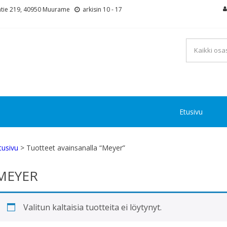
tie 219, 40950 Muurame
arkisin 10 - 17
Etusivu
tusivu
> Tuotteet avainsanalla “Meyer”
MEYER
Valitun kaltaisia tuotteita ei löytynyt.