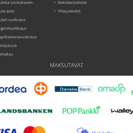
uloita sovitukseen
Rekisteriseloste
ula-auto
Yhteystiedot
ulan vuokraus
ngonmuokkaus
mpökameravuokraus
eistyössä
amaksu
MAKSUTAVAT