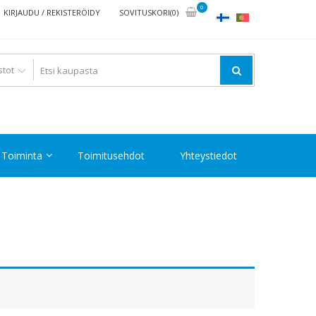
0
KIRJAUDU / REKISTERÖIDY
SOVITUSKORI(0)
Toiminta
Toimitusehdot
Yhteystiedot