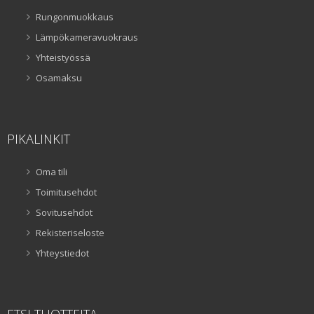
Rungonmuokkaus
Lämpökameravuokraus
Yhteistyössä
Osamaksu
PIKALINKIT
Oma tili
Toimitusehdot
Sovitusehdot
Rekisteriseloste
Yhteystiedot