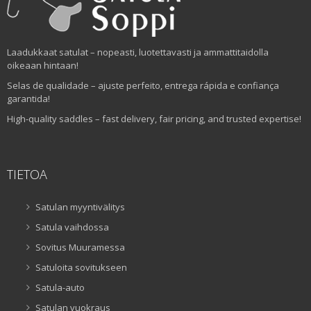
Laadukkaat satulat – nopeasti, luotettavasti ja ammattitaidolla
oikeaan hintaan!
Selas de qualidade – ajuste perfeito, entrega rápida e confiança
garantida!
High-quality saddles – fast delivery, fair pricing, and trusted expertise!
TIETOA
Satulan myyntivälitys
Satula vaihdossa
Sovitus Muuramessa
Satuloita sovitukseen
Satula-auto
Satulan vuokraus