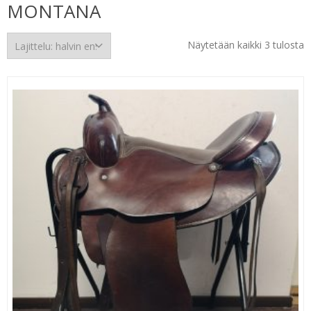
MONTANA
H
Näytetään kaikki 3 tulosta
e