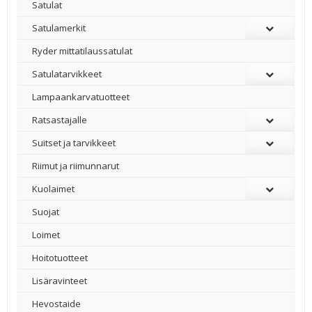
Satulat
Satulamerkit
Ryder mittatilaussatulat
Satulatarvikkeet
–
Lampaankarvatuotteet
Ratsastajalle
Suitset ja tarvikkeet
Riimut ja riimunnarut
Kuolaimet
Suojat
Loimet
Hoitotuotteet
Lisäravinteet
Hevostaide