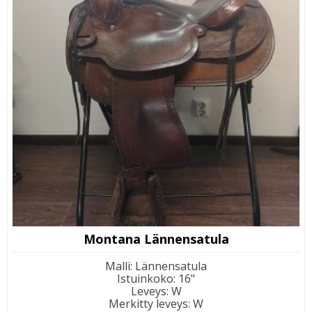
Montana Lännensatula
Malli
:
Lännensatula
Istuinkoko
:
16"
Leveys
:
W
Merkitty leveys
:
W