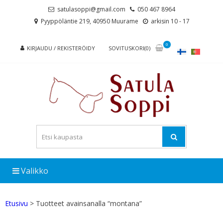
Skip
Skip
satulasoppi@gmail.com
050 467 8964
to
to
Pyyppöläntie 219, 40950 Muurame
arkisin 10 - 17
navigation
content
0
KIRJAUDU / REKISTERÖIDY
SOVITUSKORI(0)
Valikko
Etusivu
> Tuotteet avainsanalla “montana”