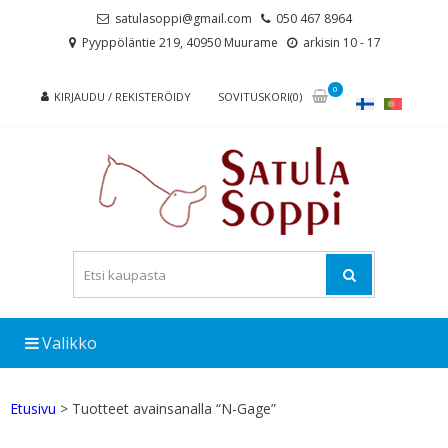
Skip
Skip
satulasoppi@gmail.com
050 467 8964
to
to
Pyyppöläntie 219, 40950 Muurame
arkisin 10 - 17
navigation
content
0
KIRJAUDU / REKISTERÖIDY
SOVITUSKORI(0)
Valikko
Etusivu
> Tuotteet avainsanalla “N-Gage”