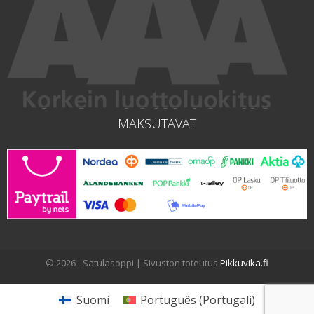
MAKSUTAVAT
© 2026 - Satulasoppi | Sivuston toteutus
Pikkuvika.fi
Suomi
Português
(
Portugali
)