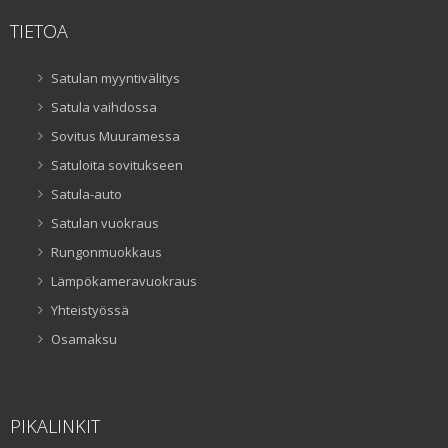
TIETOA
Satulan myyntivälitys
Satula vaihdossa
Sovitus Muuramessa
Satuloita sovitukseen
Satula-auto
Satulan vuokraus
Rungonmuokkaus
Lämpökameravuokraus
Yhteistyössä
Osamaksu
PIKALINKIT