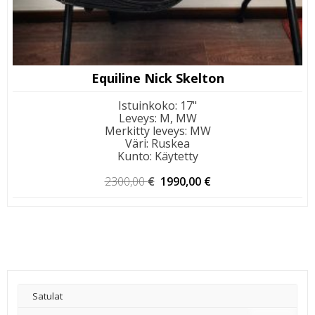
Equiline Nick Skelton
Istuinkoko
:
17"
Leveys
:
M, MW
Merkitty leveys
:
MW
Väri
:
Ruskea
Kunto
:
Käytetty
Alkuperäinen
Nykyinen
2300,00
€
1990,00
€
hinta
hinta
oli:
on:
2300,00 €.
1990,00 €.
Satulat