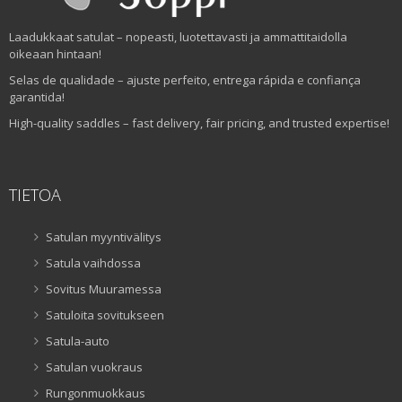
Laadukkaat satulat – nopeasti, luotettavasti ja ammattitaidolla
oikeaan hintaan!
Selas de qualidade – ajuste perfeito, entrega rápida e confiança
garantida!
High-quality saddles – fast delivery, fair pricing, and trusted expertise!
TIETOA
Satulan myyntivälitys
Satula vaihdossa
Sovitus Muuramessa
Satuloita sovitukseen
Satula-auto
Satulan vuokraus
Rungonmuokkaus