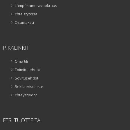
Lämpökameravuokraus
Yhteistyössä
Osamaksu
PIKALINKIT
Oma tili
Toimitusehdot
Sovitusehdot
Rekisteriseloste
Yhteystiedot
ETSI TUOTTEITA