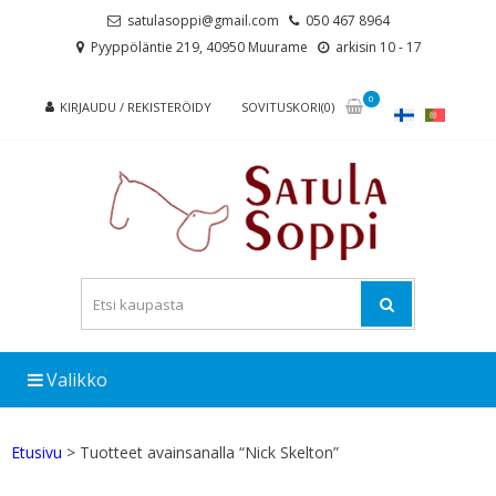
Skip
Skip
satulasoppi@gmail.com
050 467 8964
to
to
Pyyppöläntie 219, 40950 Muurame
arkisin 10 - 17
navigation
content
0
KIRJAUDU / REKISTERÖIDY
SOVITUSKORI(0)
Valikko
Etusivu
> Tuotteet avainsanalla “Nick Skelton”