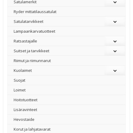
Satulamerkit
Ryder mittatilaussatulat
Satulatarvikkeet
–
Lampaankarvatuotteet
Ratsastajalle
Suitset ja tarvikkeet
Riimut ja riimunnarut
Kuolaimet
Suojat
Loimet
Hoitotuotteet
Lisäravinteet
Hevostaide
Korut ja lahjatavarat