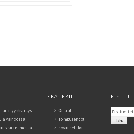
PIKALINKIT
ETSI TUO
Etsi:
ulan myyntivälitys
Oma tili
ula vaihdossa
Toimitusehdot
Haku
itus Muuramessa
Sovitusehdot