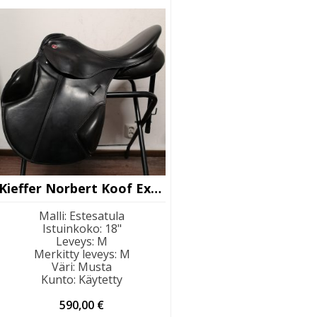
Kieffer Norbert Koof Exclusive
Malli
:
Estesatula
Istuinkoko
:
18"
Leveys
:
M
Merkitty leveys
:
M
Väri
:
Musta
Kunto
:
Käytetty
590,00
€