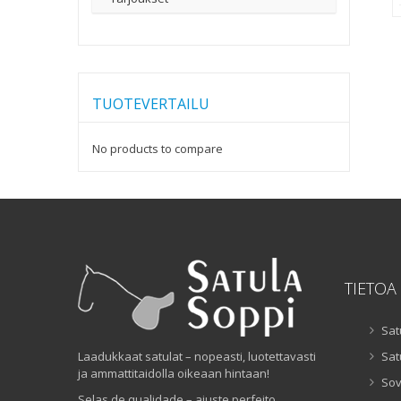
TUOTEVERTAILU
No products to compare
TIETOA
Sat
Laadukkaat satulat – nopeasti, luotettavasti
Sat
ja ammattitaidolla oikeaan hintaan!
Sov
Selas de qualidade – ajuste perfeito,