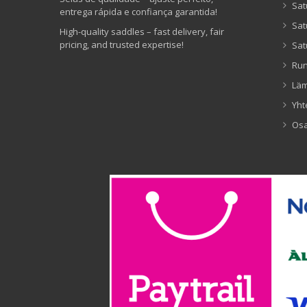
Sat
entrega rápida e confiança garantida!
Sat
High-quality saddles – fast delivery, fair
pricing, and trusted expertise!
Sat
Ru
Lä
Yht
Os