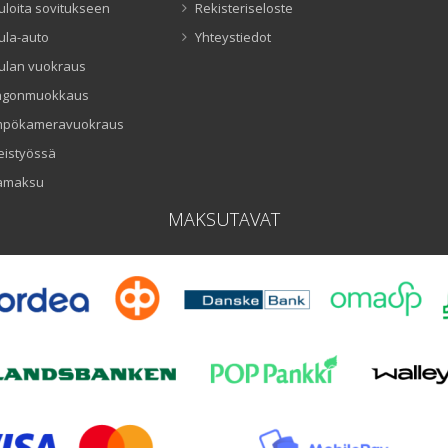
uloita sovitukseen
Rekisteriseloste
ula-auto
Yhteystiedot
ulan vuokraus
ngonmuokkaus
mpökameravuokraus
eistyössä
amaksu
MAKSUTAVAT