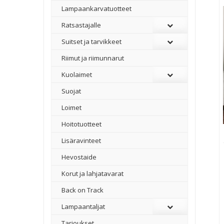
Lampaankarvatuotteet
Ratsastajalle
Suitset ja tarvikkeet
Riimut ja riimunnarut
Kuolaimet
Suojat
Loimet
Hoitotuotteet
Lisäravinteet
Hevostaide
Korut ja lahjatavarat
Back on Track
Lampaantaljat
Tarjoukset