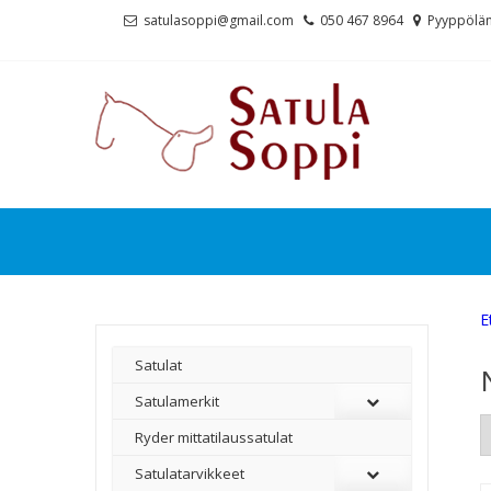
Skip
Skip
satulasoppi@gmail.com
050 467 8964
Pyyppölän
to
to
navigation
content
E
Satulat
Satulamerkit
Ryder mittatilaussatulat
Satulatarvikkeet
–