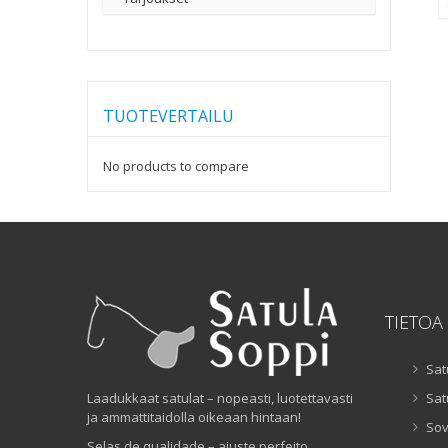
TUOTEVERTAILU
No products to compare
TIETOA
Sat
Laadukkaat satulat – nopeasti, luotettavasti
Sat
ja ammattitaidolla oikeaan hintaan!
Sov
Selas de qualidade – ajuste perfeito,