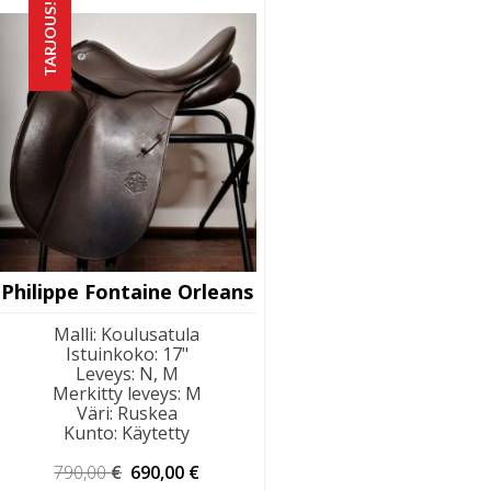
TARJOUS!
Philippe Fontaine Orleans
Malli
:
Koulusatula
Istuinkoko
:
17"
Leveys
:
N, M
Merkitty leveys
:
M
Väri
:
Ruskea
Kunto
:
Käytetty
Alkuperäinen
Nykyinen
790,00
€
690,00
€