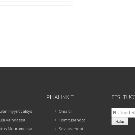
hinta
hinta
oli:
on:
790,00 €.
690,00 €.
PIKALINKIT
ETSI TUO
Etsi:
ulan myyntivälitys
Oma tili
ula vaihdossa
Toimitusehdot
Haku
itus Muuramessa
Sovitusehdot