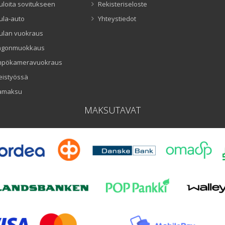
uloita sovitukseen
Rekisteriseloste
ula-auto
Yhteystiedot
ulan vuokraus
ngonmuokkaus
mpökameravuokraus
eistyössä
amaksu
MAKSUTAVAT