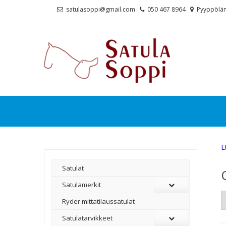
Skip
Skip
satulasoppi@gmail.com
050 467 8964
Pyyppölän
to
to
navigation
content
E
Satulat
Satulamerkit
Ryder mittatilaussatulat
Satulatarvikkeet
–