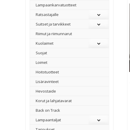
Lampaankarvatuotteet
Ratsastajalle
Suitset ja tarvikkeet
Riimut ja riimunnarut
Kuolaimet
Suojat
Loimet
Hoitotuotteet
Lisäravinteet
Hevostaide
Korut ja lahjatavarat
Back on Track
Lampaantaljat
Tarjoukset