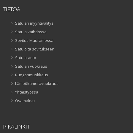
TIETOA
Satulan myyntivälitys
Satula vaihdossa
Sovitus Muuramessa
Satuloita sovitukseen
Satula-auto
Satulan vuokraus
Rungonmuokkaus
Lämpökameravuokraus
Yhteistyössä
Osamaksu
PIKALINKIT