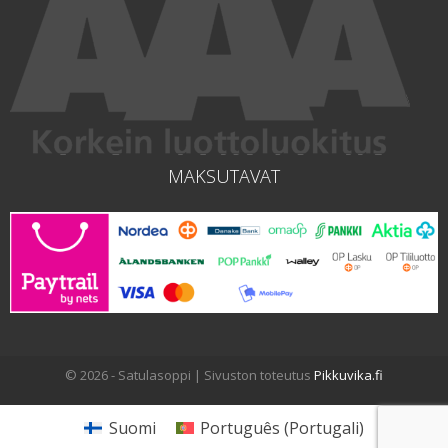
MAKSUTAVAT
© 2026 - Satulasoppi | Sivuston toteutus
Pikkuvika.fi
Suomi
Português
(
Portugali
)