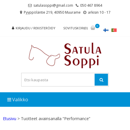
Skip
Skip
satulasoppi@gmail.com
050 467 8964
to
to
Pyyppöläntie 219, 40950 Muurame
arkisin 10 - 17
navigation
content
0
KIRJAUDU / REKISTERÖIDY
SOVITUSKORI(0)
Valikko
Etusivu
> Tuotteet avainsanalla “Performance”