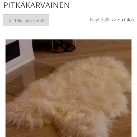
PITKÄKARVAINEN
Näytetään ainoa tulos