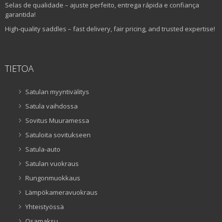
Selas de qualidade – ajuste perfeito, entrega rápida e confiança
garantida!
High-quality saddles – fast delivery, fair pricing, and trusted expertise!
TIETOA
Satulan myyntivälitys
Satula vaihdossa
Sovitus Muuramessa
Satuloita sovitukseen
Satula-auto
Satulan vuokraus
Rungonmuokkaus
Lämpökameravuokraus
Yhteistyössä
Osamaksu