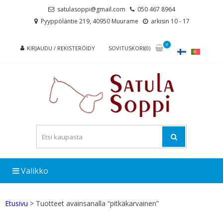
Skip
Skip
satulasoppi@gmail.com
050 467 8964
to
to
Pyyppöläntie 219, 40950 Muurame
arkisin 10 - 17
navigation
content
0
KIRJAUDU / REKISTERÖIDY
SOVITUSKORI(0)
Valikko
Etusivu
> Tuotteet avainsanalla “pitkäkarvainen”