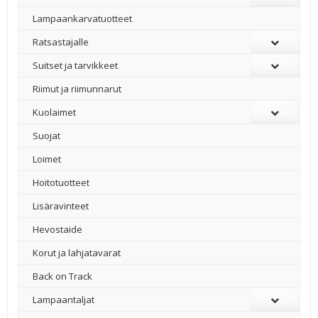
Lampaankarvatuotteet
Ratsastajalle
Suitset ja tarvikkeet
Riimut ja riimunnarut
Kuolaimet
Suojat
Loimet
Hoitotuotteet
Lisäravinteet
Hevostaide
Korut ja lahjatavarat
Back on Track
Lampaantaljat