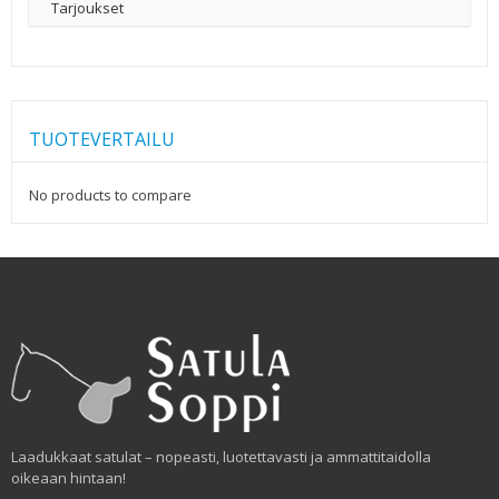
Tarjoukset
TUOTEVERTAILU
No products to compare
Laadukkaat satulat – nopeasti, luotettavasti ja ammattitaidolla
oikeaan hintaan!